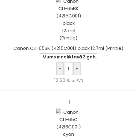
65BK
(4215C001)
black
12.7ml
(Printle)
Canon CLI-65BK (4215C001) black 12.7ml (Printle)
Mums ir noliktavā 3 gab.
-
+
12.60
€
ar PVN
Canon
CLI-
65C
(4216C001)
cyan