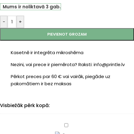
Mums ir noliktavā 3 gab.
-
+
PIEVIENOT GROZAM
Kasetnē ir integrēta mikroshēma
Nezini, vai prece ir piemērota? Raksti: info@printle.lv
Pērkot preces par 60 € vai vairāk, piegāde uz
pakomātiem ir bez maksas
Visbiežāk pērk kopā:
Canon
CLI-