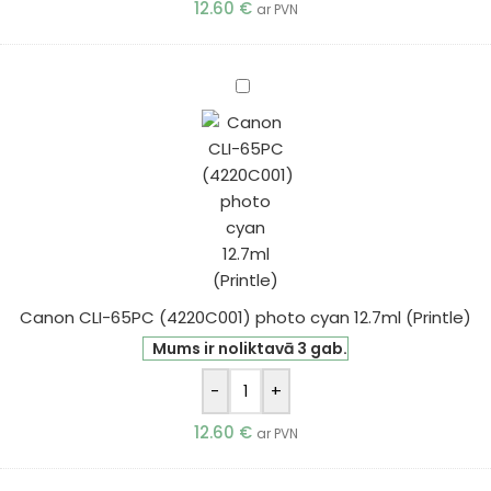
12.60
€
ar PVN
Canon
CLI-
65PC
(4220C001)
photo
cyan
12.7ml
(Printle)
Canon CLI-65PC (4220C001) photo cyan 12.7ml (Printle)
Mums ir noliktavā 3 gab.
-
+
12.60
€
ar PVN