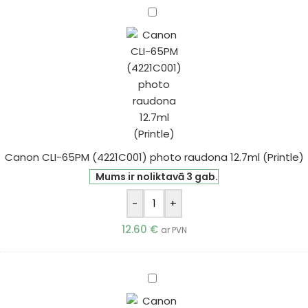
Canon
CLI-
65PM
(4221C001)
photo
raudona
12.7ml
(Printle)
Canon CLI-65PM (4221C001) photo raudona 12.7ml (Printle)
Mums ir noliktavā 3 gab.
-
+
12.60
€
ar PVN
Canon
CLI-