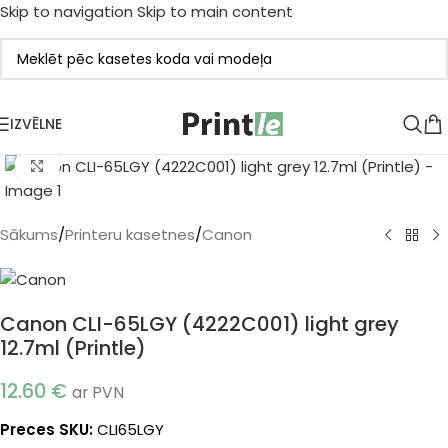
Skip to navigation
Skip to main content
IZVĒLNE
Klikšķiniet, lai palielinātu
Sākums
/
Printeru kasetnes
/
Canon
Canon CLI-65LGY (4222C001) light grey
12.7ml (Printle)
12.60
€
ar PVN
Preces SKU:
CLI65LGY