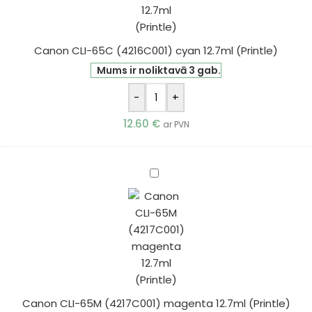
12.7ml
(Printle)
Canon CLI-65C (4216C001) cyan 12.7ml (Printle)
Mums ir noliktavā 3 gab.
-
+
12.60
€
ar PVN
Canon
CLI-
65M
(4217C001)
magenta
12.7ml
(Printle)
Canon CLI-65M (4217C001) magenta 12.7ml (Printle)