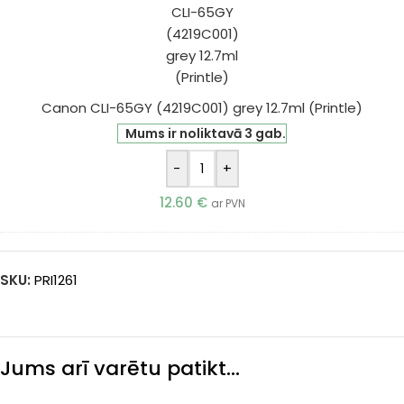
65GY
(4219C001)
grey
12.7ml
(Printle)
Canon CLI-65GY (4219C001) grey 12.7ml (Printle)
Mums ir noliktavā 3 gab.
-
+
12.60
€
ar PVN
SKU:
PRI1261
Jums arī varētu patikt…