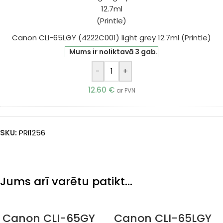
grey
12.7ml
(Printle)
Canon CLI-65LGY (4222C001) light grey 12.7ml (Printle)
Mums ir noliktavā 3 gab.
-
+
12.60
€
ar PVN
SKU:
PRI1256
Jums arī varētu patikt…
Canon CLI-65GY
Canon CLI-65LGY