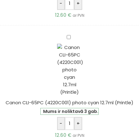
-
+
12.60
€
ar PVN
Canon
CLI-
65PC
(4220C001)
photo
cyan
12.7ml
(Printle)
Canon CLI-65PC (4220C001) photo cyan 12.7ml (Printle)
Mums ir noliktavā 3 gab.
-
+
12.60
€
ar PVN