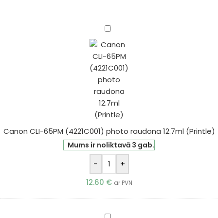
Canon
CLI-
65PM
(4221C001)
photo
raudona
12.7ml
(Printle)
Canon CLI-65PM (4221C001) photo raudona 12.7ml (Printle)
Mums ir noliktavā 3 gab.
-
+
12.60
€
ar PVN
Canon