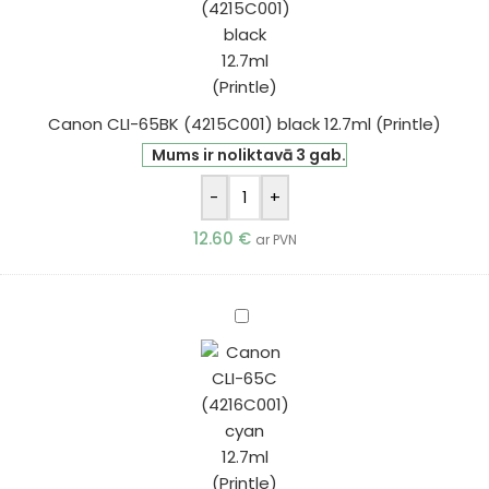
black
12.7ml
(Printle)
Canon CLI-65BK (4215C001) black 12.7ml (Printle)
Mums ir noliktavā 3 gab.
-
+
12.60
€
ar PVN
Canon
CLI-
65C
(4216C001)
cyan
12.7ml
(Printle)