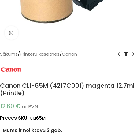
Klikšķiniet, lai palielinātu
Sākums
/
Printeru kasetnes
/
Canon
Canon CLI-65M (4217C001) magenta 12.7ml
(Printle)
12.60
€
ar PVN
Preces SKU:
CLI65M
Mums ir noliktavā 3 gab.