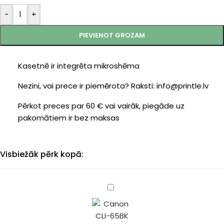
-
+
PIEVIENOT GROZAM
Kasetnē ir integrēta mikroshēma
Nezini, vai prece ir piemērota? Raksti: info@printle.lv
Pērkot preces par 60 € vai vairāk, piegāde uz
pakomātiem ir bez maksas
Visbiežāk pērk kopā:
Canon
CLI-
65BK
(4215C001)