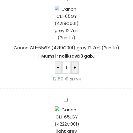
CLI-
65GY
(4219C001)
grey
12.7ml
(Printle)
Canon CLI-65GY (4219C001) grey 12.7ml (Printle)
Mums ir noliktavā 3 gab.
-
+
12.60
€
ar PVN
Canon
CLI-
65LGY
(4222C001)
light