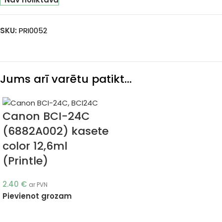
SKU:
PRI0052
Jums arī varētu patikt…
Canon BCI-24C
(6882A002) kasete
color 12,6ml
(Printle)
2.40
€
ar PVN
Pievienot grozam