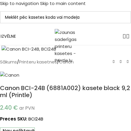
Skip to navigation
Skip to main content
IZVĒLNE
Klikšķiniet, lai palielinātu
Sākums
/
Printeru kasetnes
/
Canon
Canon BCI-24B (6881A002) kasete black 9,2
ml (Printle)
2.40
€
ar PVN
Preces SKU:
BCI24B
Nav noliktavā