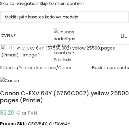
Skip to navigation
Skip to main content
IZVĒLNE
Klikšķiniet, lai palielinātu
Sākums
/
Printeru kasetnes
/
Canon
Back to products
Canon C-EXV 64Y (5756C002) yellow 25500
pages (Printle)
82.20
€
ar PVN
Preces SKU:
CEXV64Y, C-EXV64Y