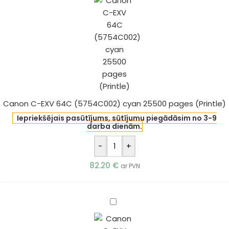
EXV
64C
(5754C002)
cyan
25500
pages
(Printle)
Canon C-EXV 64C (5754C002) cyan 25500 pages (Printle)
Iepriekšējais pasūtījums, sūtījumu piegādāsim no 3-9
darba dienām.
-
+
82.20
€
ar PVN
Canon
C-
EXV