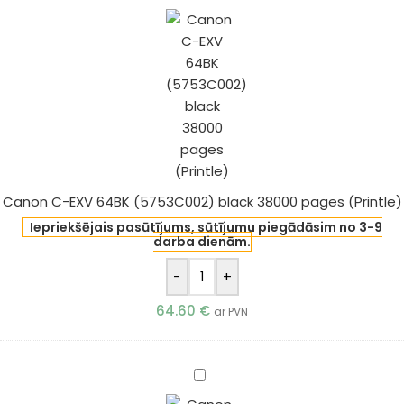
C-
EXV
64BK
(5753C002)
black
38000
pages
(Printle)
Canon C-EXV 64BK (5753C002) black 38000 pages (Printle)
Iepriekšējais pasūtījums, sūtījumu piegādāsim no 3-9
darba dienām.
-
+
64.60
€
ar PVN
Canon
C-