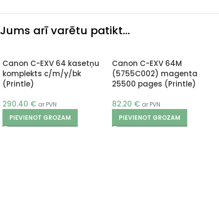
Jums arī varētu patikt…
Canon C-EXV 64 kasetņu
Canon C-EXV 64M
komplekts c/m/y/bk
(5755C002) magenta
(Printle)
25500 pages (Printle)
290.40
€
82.20
€
ar PVN
ar PVN
PIEVIENOT GROZAM
PIEVIENOT GROZAM