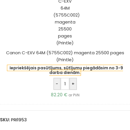
64M
(5755C002)
magenta
25500
pages
(Printle)
Canon C-EXV 64M (5755C002) magenta 25500 pages
(Printle)
Iepriekšējais pasūtījums, sūtījumu piegādāsim no 3-9
darba dienām.
-
+
82.20
€
ar PVN
SKU:
PRI1953