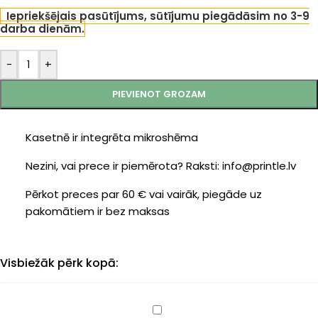
Iepriekšējais pasūtījums, sūtījumu piegādāsim no 3-9
darba dienām.
-
+
PIEVIENOT GROZAM
Kasetnē ir integrēta mikroshēma
Nezini, vai prece ir piemērota? Raksti: info@printle.lv
Pērkot preces par 60 € vai vairāk, piegāde uz
pakomātiem ir bez maksas
Visbiežāk pērk kopā:
Canon