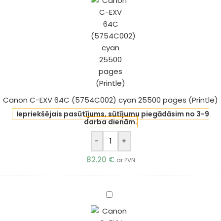
EXV
64C
(5754C002)
cyan
25500
pages
(Printle)
Canon C-EXV 64C (5754C002) cyan 25500 pages (Printle)
Iepriekšējais pasūtījums, sūtījumu piegādāsim no 3-9
darba dienām.
-
+
82.20
€
ar PVN
Canon
C-
EXV