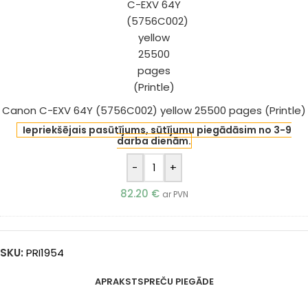
64Y
(5756C002)
yellow
25500
pages
(Printle)
Canon C-EXV 64Y (5756C002) yellow 25500 pages (Printle)
Iepriekšējais pasūtījums, sūtījumu piegādāsim no 3-9
darba dienām.
-
+
82.20
€
ar PVN
SKU:
PRI1954
APRAKSTS
PREČU PIEGĀDE