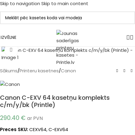
Skip to navigation
Skip to main content
IZVĒLNE
Klikšķiniet, lai palielinātu
Sākums
/
Printeru kasetnes
/
Canon
Canon C-EXV 64 kasetņu komplekts
c/m/y/bk (Printle)
290.40
€
ar PVN
Preces SKU:
CEXV64, C-EXV64