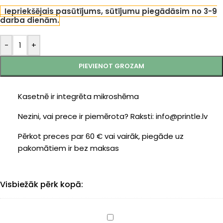
Iepriekšējais pasūtījums, sūtījumu piegādāsim no 3-9
darba dienām.
-
+
PIEVIENOT GROZAM
Kasetnē ir integrēta mikroshēma
Nezini, vai prece ir piemērota? Raksti: info@printle.lv
Pērkot preces par 60 € vai vairāk, piegāde uz
pakomātiem ir bez maksas
Visbiežāk pērk kopā:
Canon