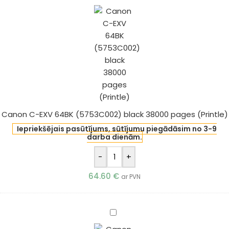
C-
EXV
64BK
(5753C002)
black
38000
pages
(Printle)
Canon C-EXV 64BK (5753C002) black 38000 pages (Printle)
Iepriekšējais pasūtījums, sūtījumu piegādāsim no 3-9
darba dienām.
-
+
64.60
€
ar PVN
Canon
C-