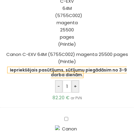
64M
(5755C002)
magenta
25500
pages
(Printle)
Canon C-EXV 64M (5755C002) magenta 25500 pages
(Printle)
Iepriekšējais pasūtījums, sūtījumu piegādāsim no 3-9
darba dienām.
-
+
82.20
€
ar PVN
Canon
C-
EXV