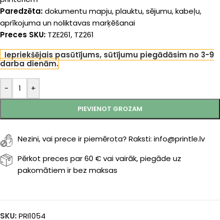
Paredzēta:
dokumentu mapju, plauktu, sējumu, kabeļu,
aprīkojuma un noliktavas marķēšanai
Preces SKU:
TZE261, TZ261
Iepriekšējais pasūtījums, sūtījumu piegādāsim no 3-9
darba dienām.
-
+
PIEVIENOT GROZAM
Nezini, vai prece ir piemērota? Raksti: info@printle.lv
Pērkot preces par 60 € vai vairāk, piegāde uz
pakomātiem ir bez maksas
SKU:
PRI1054