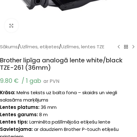
Klikšķiniet, lai palielinātu
Sākums
/
Uzlīmes, etiķetes
/
Uzlīmes, lentes TZE
Brother lipīga analogā lente white/black
TZE-261 (36mm)
9.80
€
1 gab
ar PVN
Krāsa:
Melns teksts uz balta fona – skaidrs un viegli
salasāms marķējums
Lentes platums:
36 mm
Lentes garums:
8 m
Lentes tips:
Laminēta pašlīmējoša etiķešu lente
Savietojama:
ar daudziem Brother P-touch etiķešu
printeriem