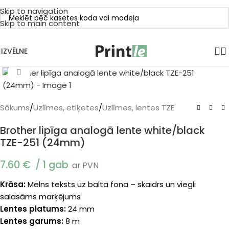
Skip to navigation
Skip to main content
IZVĒLNE
Klikšķiniet, lai palielinātu
Sākums
/
Uzlīmes, etiķetes
/
Uzlīmes, lentes TZE
Brother lipīga analogā lente white/black
TZE-251 (24mm)
7.60
€
1 gab
ar PVN
Krāsa:
Melns teksts uz balta fona – skaidrs un viegli
salasāms marķējums
Lentes platums:
24 mm
Lentes garums:
8 m