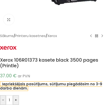
Klikšķiniet, lai palielinātu
Sākums
/
Printeru kasetnes
/
Xerox
Xerox 106R01373 kasete black 3500 pages
(Printle)
37.00
€
ar PVN
Iepriekšējais pasūtījums, sūtījumu piegādāsim no 3-9
darba dienām.
-
+