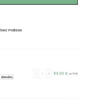
r bez maksas
-
+
84.00
€
ar PVN
a dienām.