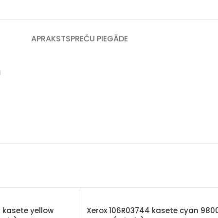
APRAKSTS
PREČU PIEGĀDE
m
 kasete yellow
Xerox 106R03744 kasete cyan 980