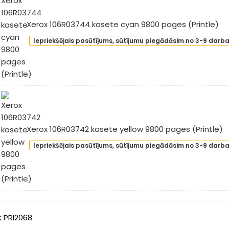
intle)
Xerox 106R03744 kasete cyan 9800 pages (Printle)
ox
Iepriekšējais pasūtījums, sūtījumu piegādāsim no 3-9 darb
6R03744
sete
an
00
ges
intle)
Xerox 106R03742 kasete yellow 9800 pages (Printle)
ox
Iepriekšējais pasūtījums, sūtījumu piegādāsim no 3-9 darb
R03742
sete
low
00
ges
intle)
:
PRI2068