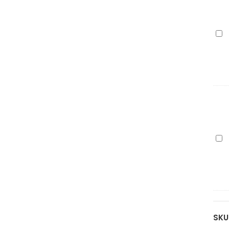
(Pr
Xer
10
ka
cy
98
pa
(Pr
Xer
106
ka
yel
98
pa
(Pr
SKU