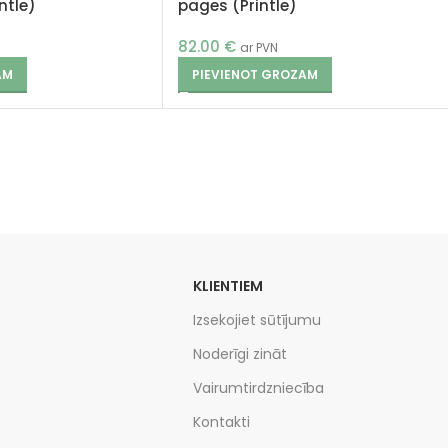
ntle)
pages (Printle)
82.00
€
ar PVN
AM
PIEVIENOT GROZAM
KLIENTIEM
Izsekojiet sūtījumu
Noderīgi zināt
Vairumtirdzniecība
Kontakti