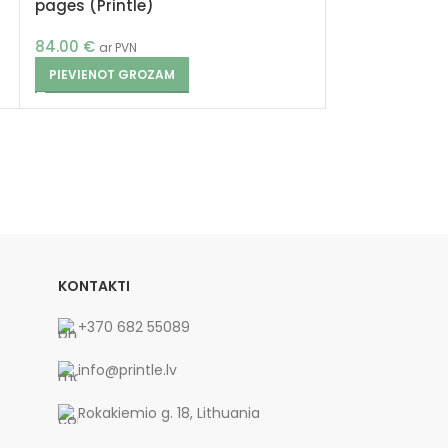
pages (Printle)
84.00
€
ar PVN
PIEVIENOT GROZAM
KONTAKTI
+370 682 55089
info@printle.lv
Rokakiemio g. 18, Lithuania