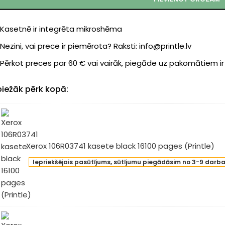
Kasetnē ir integrēta mikroshēma
Nezini, vai prece ir piemērota? Raksti: info@printle.lv
Pērkot preces par 60 € vai vairāk, piegāde uz pakomātiem i
biežāk pērk kopā:
Xerox 106R03741 kasete black 16100 pages (Printle)
ox
Iepriekšējais pasūtījums, sūtījumu piegādāsim no 3-9 darb
R03741
sete
ck
00
ges