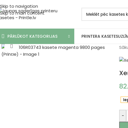
Skip to navigation
Skip to main content
PRINTERA KASETES
UZLĪ
PĀRLŪKOT KATEGORIJAS
Klikšķiniet, lai palielinātu
Sāk
Xe
82
Ie
-