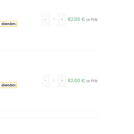
-
+
82.00
€
ar PVN
a dienām.
-
+
82.00
€
ar PVN
a dienām.