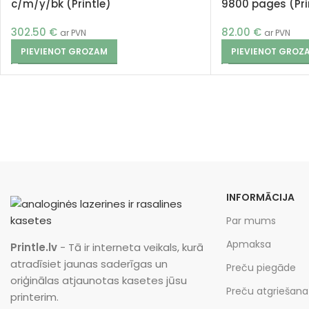
c/m/y/bk (Printle)
9800 pages (Pri
302.50
€
82.00
€
ar PVN
ar PVN
PIEVIENOT GROZAM
PIEVIENOT GROZ
INFORMĀCIJA
Par mums
Apmaksa
Printle.lv
- Tā ir interneta veikals, kurā
atradīsiet jaunas saderīgas un
Preču piegāde
oriģinālas atjaunotas kasetes jūsu
Preču atgriešana
printerim.