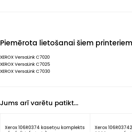
Piemērota lietošanai šiem printerie
XEROX VersaLink C7020
XEROX VersaLink C7025
XEROX VersaLink C7030
Jums arī varētu patikt…
Xerox 106R0374 kasetņu komplekts
Xerox 106R03742