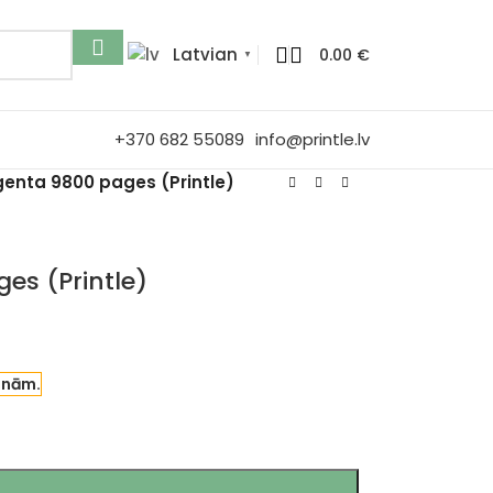
Latvian
0.00
€
▼
+370 682 55089
info@printle.lv
enta 9800 pages (Printle)
es (Printle)
enām.