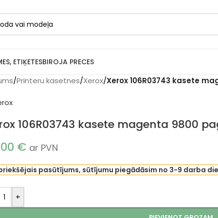
MES, ETIĶETES
BIROJA PRECES
ums
/
Printeru kasetnes
/
Xerox
/
Xerox 106R03743 kasete mag
rox 106R03743 kasete magenta 9800 pag
.00
€
ar PVN
priekšējais pasūtījums, sūtījumu piegādāsim no 3-9 darba di
+
PIEVIENOT GROZAM