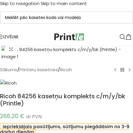
Skip to navigation
Skip to main content
IZVĒLNE
Klikšķiniet, lai palielinātu
Sākums
/
Printeru kasetnes
/
Ricoh
Ricoh 84256 kasetņu komplekts c/m/y/bk
(Printle)
266.20
€
ar PVN
Iepriekšējais pasūtījums, sūtījumu piegādāsim no 3-9
darba dienām.