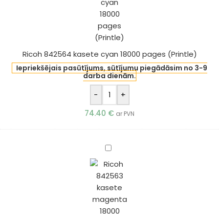
pages
(Printle)
Ricoh 842564 kasete cyan 18000 pages (Printle)
Iepriekšējais pasūtījums, sūtījumu piegādāsim no 3-9
darba dienām.
-
+
74.40
€
ar PVN
Ricoh
842563
kasete
magenta
18000
pages
(Printle)