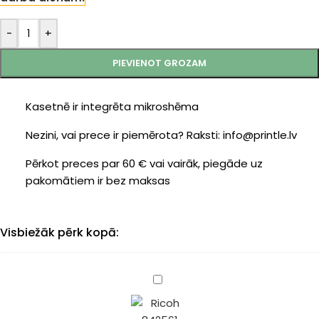
-
+
PIEVIENOT GROZAM
Kasetnē ir integrēta mikroshēma
Nezini, vai prece ir piemērota? Raksti: info@printle.lv
Pērkot preces par 60 € vai vairāk, piegāde uz
pakomātiem ir bez maksas
Visbiežāk pērk kopā:
Ricoh
842561
kasete