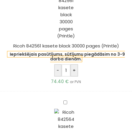
black
30000
pages
(Printle)
Ricoh 842561 kasete black 30000 pages (Printle)
Iepriekšējais pasūtījums, sūtījumu piegādāsim no 3-9
darba dienām.
-
+
74.40
€
ar PVN
Ricoh
842564
kasete
cyan
18000