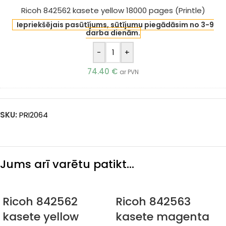
Ricoh 842562 kasete yellow 18000 pages (Printle)
Iepriekšējais pasūtījums, sūtījumu piegādāsim no 3-9
darba dienām.
-
+
74.40
€
ar PVN
SKU:
PRI2064
Jums arī varētu patikt…
Ricoh 842562
Ricoh 842563
kasete yellow
kasete magenta