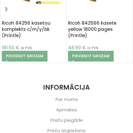
Ricoh 84256 kasetņu
Ricoh 842566 kasete
komplekts c/m/y/bk
yellow 18000 pages
(Printle)
(Printle)
181.50
€
48.90
€
ar PVN
ar PVN
PIEVIENOT GROZAM
PIEVIENOT GROZAM
INFORMĀCIJA
Par mums
Apmaksa
Preču piegāde
Preču atgriešana