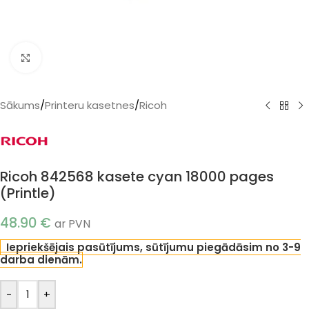
Klikšķiniet, lai palielinātu
Sākums
/
Printeru kasetnes
/
Ricoh
Ricoh 842568 kasete cyan 18000 pages
(Printle)
48.90
€
ar PVN
Iepriekšējais pasūtījums, sūtījumu piegādāsim no 3-9
darba dienām.
-
+