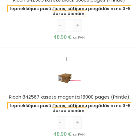
(Printle)
Iepriekšējais pasūtījums, sūtījumu piegādāsim no 3-9
darba dienām.
-
+
48.90
€
ar PVN
Ricoh
842567
kasete
magenta
18000
pages
Ricoh 842567 kasete magenta 18000 pages (Printle)
(Printle)
Iepriekšējais pasūtījums, sūtījumu piegādāsim no 3-9
darba dienām.
-
+
48.90
€
ar PVN