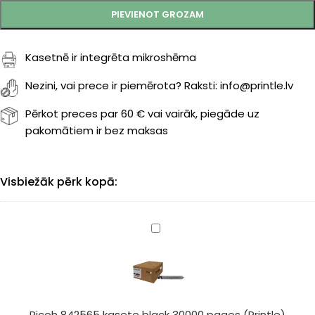
PIEVIENOT GROZAM
Kasetnē ir integrēta mikroshēma
Nezini, vai prece ir piemērota? Raksti: info@printle.lv
Pērkot preces par 60 € vai vairāk, piegāde uz
pakomātiem ir bez maksas
Visbiežāk pērk kopā:
Ricoh
842565
kasete
black
30000
pages
Ricoh 842565 kasete black 30000 pages (Printle)