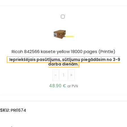
Ricoh
842566
kasete
yellow
18000
pages
Ricoh 842566 kasete yellow 18000 pages (Printle)
(Printle)
Iepriekšējais pasūtījums, sūtījumu piegādāsim no 3-9
darba dienām.
-
+
48.90
€
ar PVN
SKU:
PRI1674