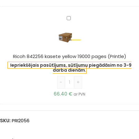
Ricoh
842256
kasete
yellow
19000
pages
Ricoh 842256 kasete yellow 19000 pages (Printle)
(Printle)
Iepriekšējais pasūtījums, sūtījumu piegādāsim no 3-9
darba dienām.
-
+
66.40
€
ar PVN
SKU:
PRI2056