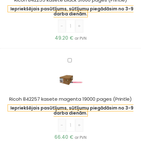
(Printle)
Iepriekšējais pasūtījums, sūtījumu piegādāsim no 3-9
darba dienām.
-
+
49.20
€
ar PVN
Ricoh
842257
kasete
magenta
19000
pages
Ricoh 842257 kasete magenta 19000 pages (Printle)
(Printle)
Iepriekšējais pasūtījums, sūtījumu piegādāsim no 3-9
darba dienām.
-
+
66.40
€
ar PVN