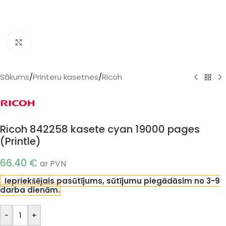
Klikšķiniet, lai palielinātu
Sākums
/
Printeru kasetnes
/
Ricoh
Ricoh 842258 kasete cyan 19000 pages
(Printle)
66.40
€
ar PVN
Iepriekšējais pasūtījums, sūtījumu piegādāsim no 3-9
darba dienām.
-
+