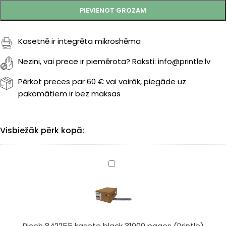
PIEVIENOT GROZAM
Kasetnē ir integrēta mikroshēma
Nezini, vai prece ir piemērota? Raksti: info@printle.lv
Pērkot preces par 60 € vai vairāk, piegāde uz
pakomātiem ir bez maksas
Visbiežāk pērk kopā:
Ricoh
842255
kasete
black
31000
pages
Ricoh 842255 kasete black 31000 pages (Printle)