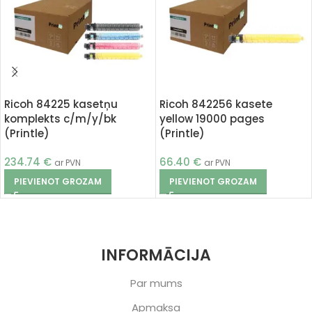
Ricoh 84225 kasetņu
Ricoh 842256 kasete
komplekts c/m/y/bk
yellow 19000 pages
(Printle)
(Printle)
234.74
€
66.40
€
ar PVN
ar PVN
PIEVIENOT GROZAM
PIEVIENOT GROZAM
INFORMĀCIJA
Par mums
Apmaksa