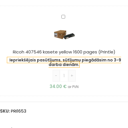
Ricoh
407546
kasete
yellow
1600
pages
Ricoh 407546 kasete yellow 1600 pages (Printle)
(Printle)
Iepriekšējais pasūtījums, sūtījumu piegādāsim no 3-9
darba dienām.
-
+
34.00
€
ar PVN
SKU:
PRI1653