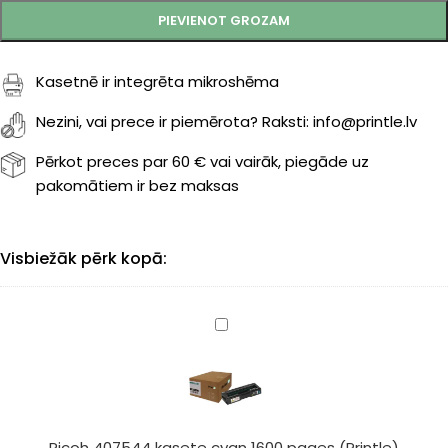
PIEVIENOT GROZAM
Kasetnē ir integrēta mikroshēma
Nezini, vai prece ir piemērota? Raksti: info@printle.lv
Pērkot preces par 60 € vai vairāk, piegāde uz
pakomātiem ir bez maksas
Visbiežāk pērk kopā:
Ricoh
407544
kasete
cyan
1600
pages
Ricoh 407544 kasete cyan 1600 pages (Printle)