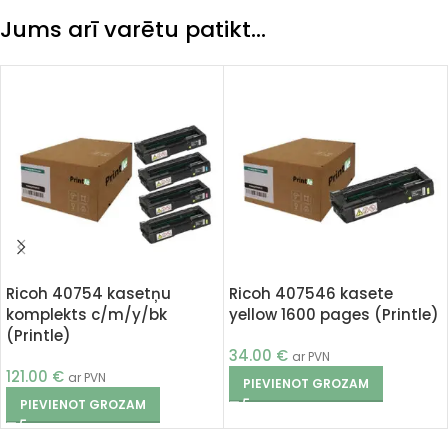
Jums arī varētu patikt…
Ricoh 40754 kasetņu
Ricoh 407546 kasete
komplekts c/m/y/bk
yellow 1600 pages (Printle)
(Printle)
34.00
€
ar PVN
121.00
€
ar PVN
PIEVIENOT GROZAM
PIEVIENOT GROZAM