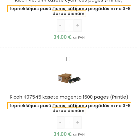
(Printle)
Iepriekšējais pasūtījums, sūtījumu piegādāsim no 3-9
darba dienām.
-
+
34.00
€
ar PVN
Ricoh
407545
kasete
magenta
1600
pages
Ricoh 407545 kasete magenta 1600 pages (Printle)
(Printle)
Iepriekšējais pasūtījums, sūtījumu piegādāsim no 3-9
darba dienām.
-
+
34.00
€
ar PVN