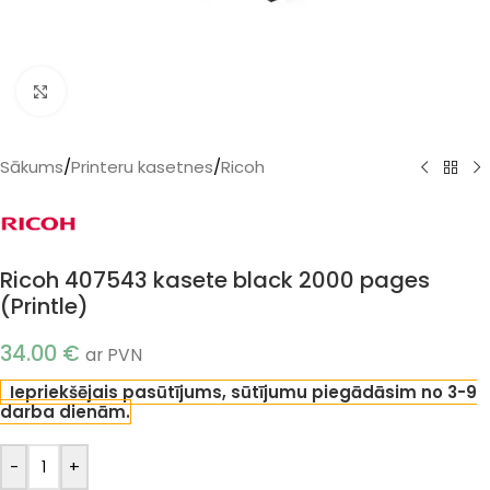
Klikšķiniet, lai palielinātu
Sākums
/
Printeru kasetnes
/
Ricoh
Ricoh 407543 kasete black 2000 pages
(Printle)
34.00
€
ar PVN
Iepriekšējais pasūtījums, sūtījumu piegādāsim no 3-9
darba dienām.
-
+