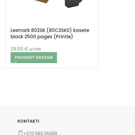
Lexmark 802SK (80C2SK0) kasete
black 2500 pages (Printle)
29.00
€
ar PVN
PIEVIENOT GROZAM
KONTAKTI
+370 682 55089