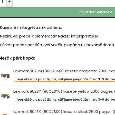
+
PIEVIENOT GROZAM
Kasetnē ir integrēta mikroshēma
Nezini, vai prece ir piemērota? Raksti: info@printle.lv
Pērkot preces par 60 € vai vairāk, piegāde uz pakomātiem i
biežāk pērk kopā:
Lexmark 802SM (80C2SM0) kasete magenta 2000 page
xmark
Iepriekšējais pasūtījums, sūtījumu piegādāsim no 3-9 darb
2SM
0C2SM0)
Lexmark 802SY (80C2SY0) kasete yellow 2000 pages (
sete
xmark
genta
Iepriekšējais pasūtījums, sūtījumu piegādāsim no 3-9 darb
2SY
00
0C2SY0)
Lexmark 802SK (80C2SK0) kasete black 2500 pages (P
ges
sete