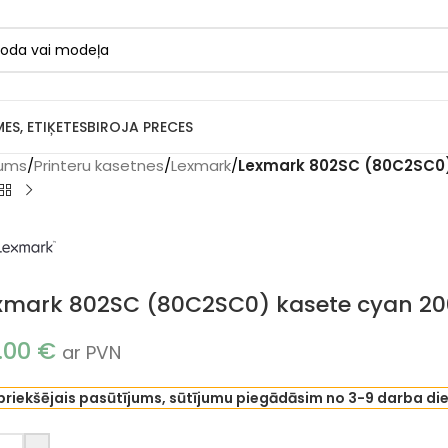
MES, ETIĶETES
BIROJA PRECES
ums
/
Printeru kasetnes
/
Lexmark
/
Lexmark 802SC (80C2SC0) 
xmark 802SC (80C2SC0) kasete cyan 200
.00
€
ar PVN
priekšējais pasūtījums, sūtījumu piegādāsim no 3-9 darba di