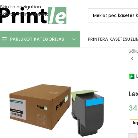
Skip to navigation
Skip to main content
PRINTERA KASETES
UZLĪ
PĀRLŪKOT KATEGORIJAS
Sāk
Le
34
Ie