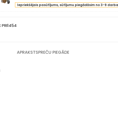
xmark
intle)
low
Iepriekšējais pasūtījums, sūtījumu piegādāsim no 3-9 darb
2SK
00
0C2SK0)
ges
sete
intle)
:
PRI1454
ck
00
ges
intle)
APRAKSTS
PREČU PIEGĀDE
m