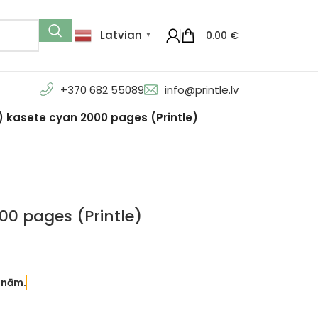
Latvian
0.00
€
▼
+370 682 55089
info@printle.lv
kasete cyan 2000 pages (Printle)
0 pages (Printle)
enām.