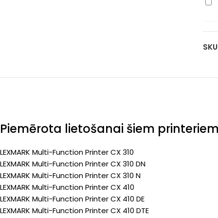
Le
(Pr
yel
80
20
(8
pa
ka
(Pr
SKU
bla
25
pa
(Pr
Piemērota lietošanai šiem printerie
LEXMARK Multi-Function Printer CX 310
LEXMARK Multi-Function Printer CX 310 DN
LEXMARK Multi-Function Printer CX 310 N
LEXMARK Multi-Function Printer CX 410
LEXMARK Multi-Function Printer CX 410 DE
LEXMARK Multi-Function Printer CX 410 DTE