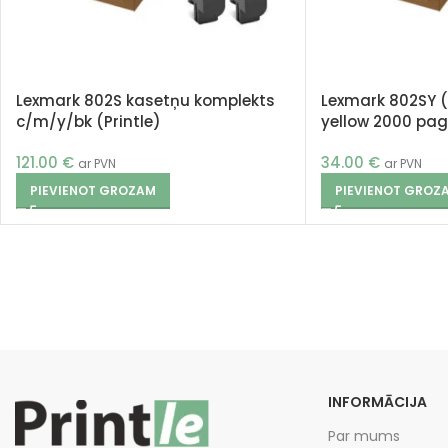
Lexmark 802S kasetņu komplekts
Lexmark 802SY 
c/m/y/bk (Printle)
yellow 2000 page
121.00
€
34.00
€
ar PVN
ar PVN
PIEVIENOT GROZAM
PIEVIENOT GROZ
INFORMĀCIJA
Par mums