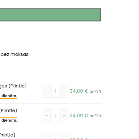
r bez maksas
s (Printle)
-
+
34.00
€
ar PVN
a dienām.
Printle)
-
+
34.00
€
ar PVN
a dienām.
rintle)