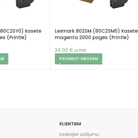
(80C2SY0) kasete
Lexmark 802SM (80C2SM0) kasete
s (Printle)
magenta 2000 pages (Printle)
34.00
€
ar PVN
AM
PIEVIENOT GROZAM
KLIENTIEM
Izsekojiet sūtījumu