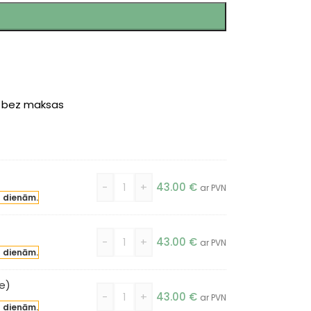
r bez maksas
-
+
43.00
€
ar PVN
a dienām.
-
+
43.00
€
ar PVN
a dienām.
e)
-
+
43.00
€
ar PVN
a dienām.