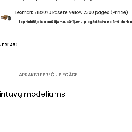
B20M0
ges
sete
Lexmark 71B20Y0 kasete yellow 2300 pages (Printle)
intle)
genta
xmark
00
Iepriekšējais pasūtījums, sūtījumu piegādāsim no 3-9 darb
20Y0
ges
sete
intle)
low
:
PRI1462
00
ges
intle)
APRAKSTS
PREČU PIEGĀDE
dintuvų modeliams