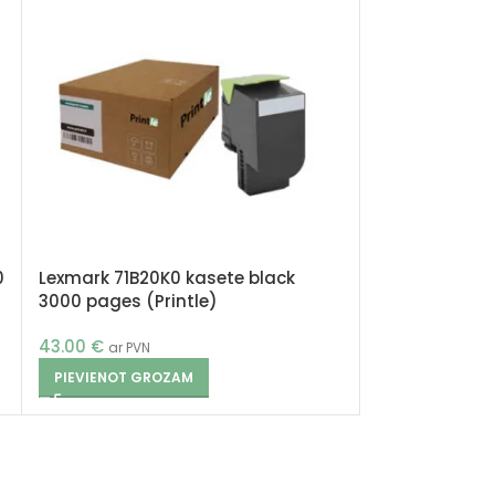
0
Lexmark 71B20K0 kasete black
3000 pages (Printle)
43.00
€
ar PVN
PIEVIENOT GROZAM