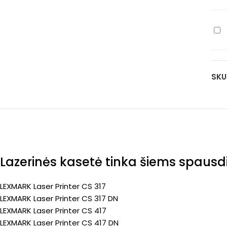
71
pa
ka
(Pr
ma
Le
23
71B
pa
ka
(Pr
yel
SKU
23
pa
(Pr
Lazerinės kasetė tinka šiems spaus
LEXMARK Laser Printer CS 317
LEXMARK Laser Printer CS 317 DN
LEXMARK Laser Printer CS 417
LEXMARK Laser Printer CS 417 DN