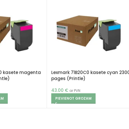
0 kasete magenta
Lexmark 71B20C0 kasete cyan 230
ntle)
pages (Printle)
43.00
€
ar PVN
AM
PIEVIENOT GROZAM