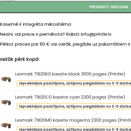
PIEVIENOT GROZAM
Kasetnē ir integrēta mikroshēma
Nezini, vai prece ir piemērota? Raksti: info@printle.lv
Pērkot preces par 60 € vai vairāk, piegāde uz pakomātiem i
biežāk pērk kopā:
Lexmark 71B20K0 kasete black 3000 pages (Printle)
xmark
Iepriekšējais pasūtījums, sūtījumu piegādāsim no 3-9 darb
20K0
sete
Lexmark 71B20C0 kasete cyan 2300 pages (Printle)
ck
xmark
00
Iepriekšējais pasūtījums, sūtījumu piegādāsim no 3-9 darb
B20C0
ges
sete
Lexmark 71B20M0 kasete magenta 2300 pages (Printl
intle)
an
xmark
00
Iepriekšējais pasūtījums, sūtījumu piegādāsim no 3-9 darb