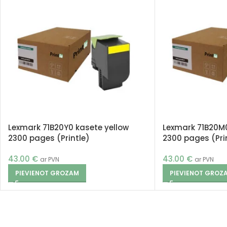
Lexmark 71B20Y0 kasete yellow
Lexmark 71B20M
2300 pages (Printle)
2300 pages (Pri
43.00
€
43.00
€
ar PVN
ar PVN
PIEVIENOT GROZAM
PIEVIENOT GROZ