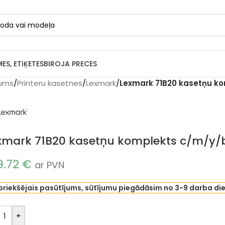
MES, ETIĶETES
BIROJA PRECES
ums
/
Printeru kasetnes
/
Lexmark
/
Lexmark 71B20 kasetņu ko
xmark 71B20 kasetņu komplekts c/m/y/bk
9.72
€
ar PVN
priekšējais pasūtījums, sūtījumu piegādāsim no 3-9 darba di
+