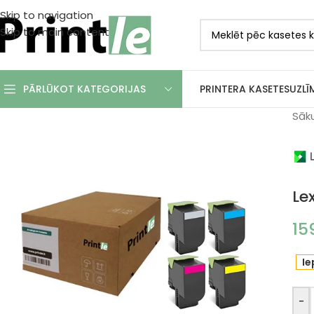
Skip to navigation
Skip to main content
PRINTERA KASETES
UZLĪ
PĀRLŪKOT KATEGORIJAS
Sāk
Le
15
Ie
-