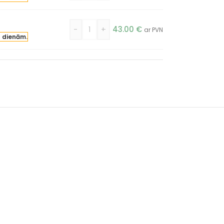
-
+
43.00
€
ar PVN
a dienām.