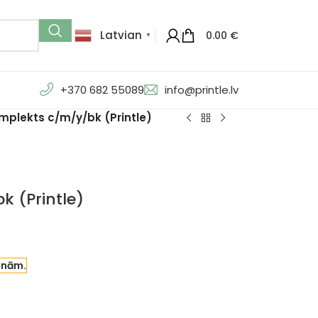
Latvian
0.00
€
▼
+370 682 55089
info@printle.lv
mplekts c/m/y/bk (Printle)
 (Printle)
enām.