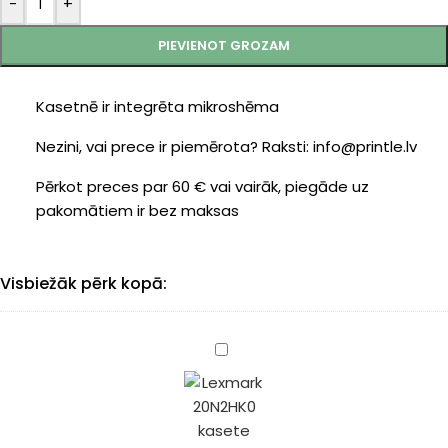
-
+
PIEVIENOT GROZAM
Kasetnē ir integrēta mikroshēma
Nezini, vai prece ir piemērota? Raksti: info@printle.lv
Pērkot preces par 60 € vai vairāk, piegāde uz
pakomātiem ir bez maksas
Visbiežāk pērk kopā:
Lexmark
20N2HK0
kasete
black
4500