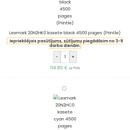
pages
(Printle)
Lexmark 20N2HK0 kasete black 4500 pages (Printle)
Iepriekšējais pasūtījums, sūtījumu piegādāsim no 3-9
darba dienām.
-
+
114.80
€
ar PVN
Lexmark
20N2HC0
kasete
cyan
4500
pages
(Printle)