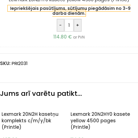
Iepriekšējais pasūtījums, sūtījumu piegādāsim no 3-9
darba dienām.
-
+
114.80
€
ar PVN
SKU:
PRI2031
Jums arī varētu patikt…
Lexmark 20N2H kasetņu
Lexmark 20N2HY0 kasete
komplekts c/m/y/bk
yellow 4500 pages
(Printle)
(Printle)