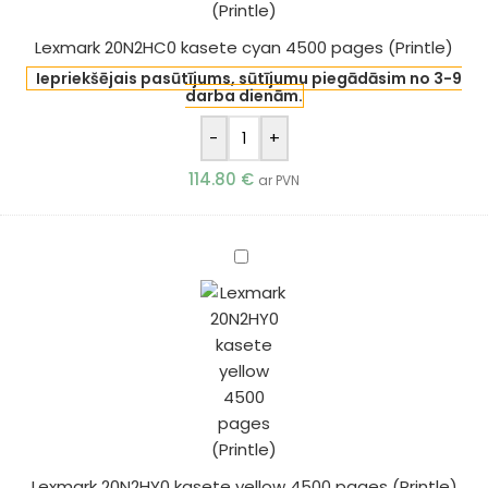
Lexmark 20N2HC0 kasete cyan 4500 pages (Printle)
Iepriekšējais pasūtījums, sūtījumu piegādāsim no 3-9
darba dienām.
-
+
114.80
€
ar PVN
Lexmark
20N2HY0
kasete
yellow
4500
pages
(Printle)
Lexmark 20N2HY0 kasete yellow 4500 pages (Printle)