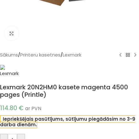
Klikšķiniet, lai palielinātu
Sākums
/
Printeru kasetnes
/
Lexmark
Lexmark 20N2HM0 kasete magenta 4500
pages (Printle)
114.80
€
ar PVN
Iepriekšējais pasūtījums, sūtījumu piegādāsim no 3-9
darba dienām.