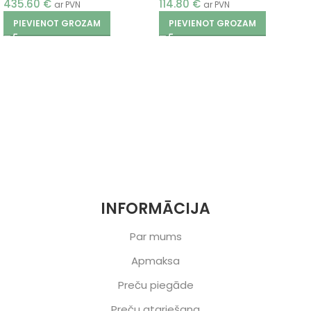
435.60
€
114.80
€
ar PVN
ar PVN
PIEVIENOT GROZAM
PIEVIENOT GROZAM
INFORMĀCIJA
Par mums
Apmaksa
Preču piegāde
Preču atgriešana