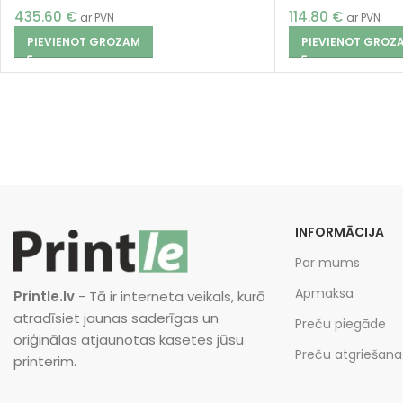
435.60
€
114.80
€
ar PVN
ar PVN
PIEVIENOT GROZAM
PIEVIENOT GROZ
INFORMĀCIJA
Par mums
Apmaksa
Printle.lv
- Tā ir interneta veikals, kurā
atradīsiet jaunas saderīgas un
Preču piegāde
oriģinālas atjaunotas kasetes jūsu
Preču atgriešana
printerim.