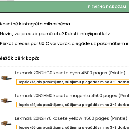
PIEVIENOT GROZAM
Kasetnē ir integrēta mikroshēma
Nezini, vai prece ir piemērota? Raksti: info@printle.lv
Pērkot preces par 60 € vai vairāk, piegāde uz pakomātiem i
biežāk pērk kopā:
Lexmark 20N2HC0 kasete cyan 4500 pages (Printle)
xmark
Iepriekšējais pasūtījums, sūtījumu piegādāsim no 3-9 darb
N2HC0
sete
Lexmark 20N2HM0 kasete magenta 4500 pages (Print
an
xmark
00
Iepriekšējais pasūtījums, sūtījumu piegādāsim no 3-9 darb
N2HM0
ges
sete
Lexmark 20N2HY0 kasete yellow 4500 pages (Printle)
intle)
genta
xmark
00
Iepriekšējais pasūtījums, sūtījumu piegādāsim no 3-9 darb