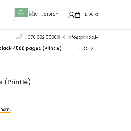
Latvian
0.00
€
▼
+370 682 55089
info@printle.lv
lack 4500 pages (Printle)
(Printle)
enām.