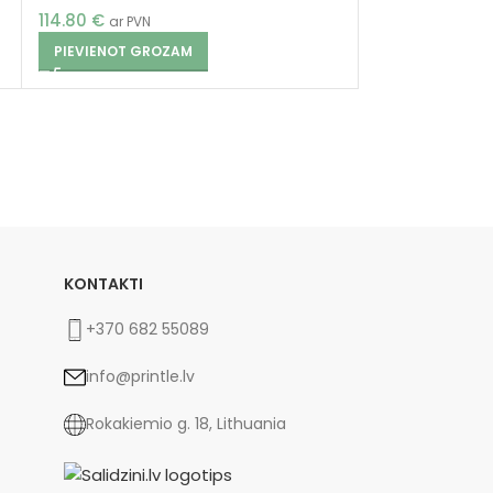
114.80
€
ar PVN
PIEVIENOT GROZAM
KONTAKTI
+370 682 55089
info@printle.lv
Rokakiemio g. 18, Lithuania