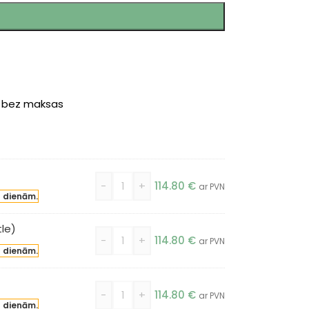
r bez maksas
-
+
114.80
€
ar PVN
a dienām.
le)
-
+
114.80
€
ar PVN
a dienām.
-
+
114.80
€
ar PVN
a dienām.