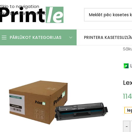
Skip to navigation
Skip to main content
PRINTERA KASETES
UZLĪ
PĀRLŪKOT KATEGORIJAS
Sāk
Le
11
Ie
-