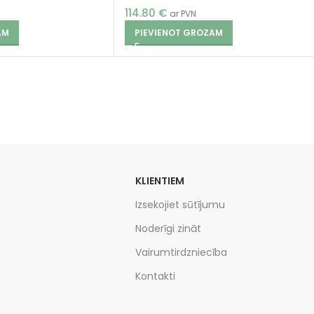
114.80
€
ar PVN
AM
PIEVIENOT GROZAM
KLIENTIEM
Izsekojiet sūtījumu
Noderīgi zināt
Vairumtirdzniecība
Kontakti