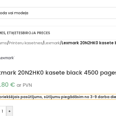
MES, ETIĶETES
BIROJA PRECES
ums
/
Printeru kasetnes
/
Lexmark
/
Lexmark 20N2HK0 kasete b
xmark 20N2HK0 kasete black 4500 pages 
4.80
€
ar PVN
priekšējais pasūtījums, sūtījumu piegādāsim no 3-9 darba di
+