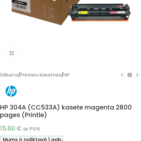
Klikšķiniet, lai palielinātu
Sākums
/
Printeru kasetnes
/
HP
HP 304A (CC533A) kasete magenta 2800
pages (Printle)
15.60
€
ar PVN
Mums ir noliktavā 1 gab.