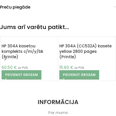
Preču piegāde
Jums arī varētu patikt…
HP 304A kasetņu
HP 304A (CC532A) kasete
komplekts c/m/y/bk
yellow 2800 pages
(Printle)
(Printle)
60.50
€
15.60
€
ar PVN
ar PVN
PIEVIENOT GROZAM
PIEVIENOT GROZAM
INFORMĀCIJA
Par mums