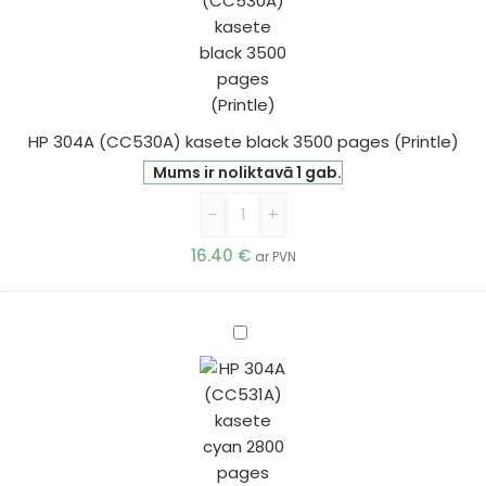
kasete
black
3500
pages
(Printle)
HP 304A (CC530A) kasete black 3500 pages (Printle)
Mums ir noliktavā 1 gab.
-
+
16.40
€
ar PVN
HP
304A
(CC531A)
kasete
cyan
2800