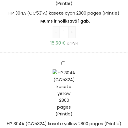
pages
(Printle)
HP 304A (CC531A) kasete cyan 2800 pages (Printle)
Mums ir noliktavā 1 gab.
-
+
15.60
€
ar PVN
HP
304A
(CC532A)
kasete
yellow
2800
pages
(Printle)
HP 304A (CC532A) kasete yellow 2800 pages (Printle)