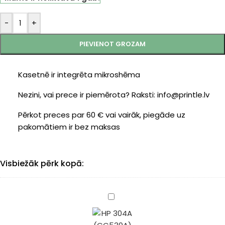
-
+
PIEVIENOT GROZAM
Kasetnē ir integrēta mikroshēma
Nezini, vai prece ir piemērota? Raksti: info@printle.lv
Pērkot preces par 60 € vai vairāk, piegāde uz
pakomātiem ir bez maksas
Visbiežāk pērk kopā:
HP
304A
(CC530A)