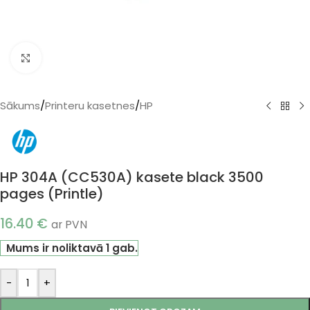
Klikšķiniet, lai palielinātu
Sākums
/
Printeru kasetnes
/
HP
HP 304A (CC530A) kasete black 3500
pages (Printle)
16.40
€
ar PVN
Mums ir noliktavā 1 gab.
-
+