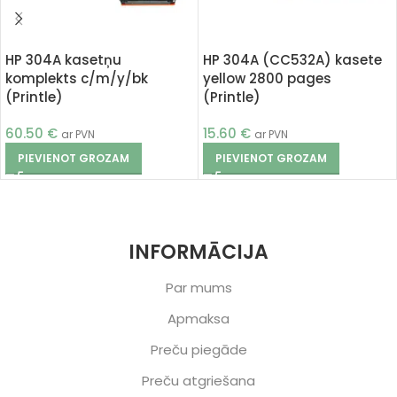
HP 304A kasetņu
HP 304A (CC532A) kasete
komplekts c/m/y/bk
yellow 2800 pages
(Printle)
(Printle)
60.50
€
15.60
€
ar PVN
ar PVN
PIEVIENOT GROZAM
PIEVIENOT GROZAM
INFORMĀCIJA
Par mums
Apmaksa
Preču piegāde
Preču atgriešana