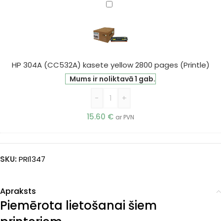
HP
304A
(CC532A)
kasete
yellow
2800
HP 304A (CC532A) kasete yellow 2800 pages (Printle)
pages
Mums ir noliktavā 1 gab.
(Printle)
-
+
15.60
€
ar PVN
SKU:
PRI1347
Apraksts
Piemērota lietošanai šiem