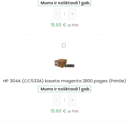
pages
Mums ir noliktavā 1 gab.
(Printle)
-
+
15.60
€
ar PVN
HP
304A
(CC533A)
kasete
magenta
2800
HP 304A (CC533A) kasete magenta 2800 pages (Printle)
pages
Mums ir noliktavā 1 gab.
(Printle)
-
+
15.60
€
ar PVN