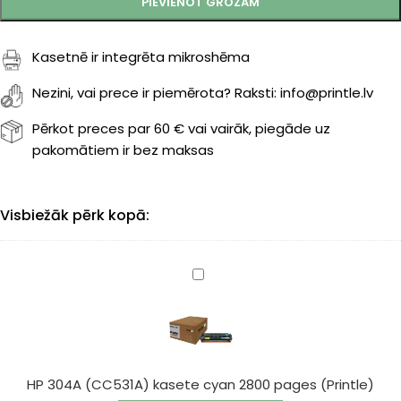
PIEVIENOT GROZAM
Kasetnē ir integrēta mikroshēma
Nezini, vai prece ir piemērota? Raksti: info@printle.lv
Pērkot preces par 60 € vai vairāk, piegāde uz
pakomātiem ir bez maksas
Visbiežāk pērk kopā:
HP
304A
(CC531A)
kasete
cyan
2800
HP 304A (CC531A) kasete cyan 2800 pages (Printle)