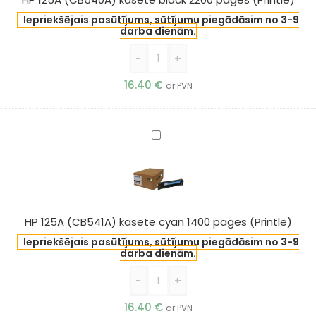
pages
Iepriekšējais pasūtījums, sūtījumu piegādāsim no 3-9
(Printle)
darba dienām.
-
+
16.40
€
ar PVN
HP
125A
(CB541A)
kasete
cyan
1400
HP 125A (CB541A) kasete cyan 1400 pages (Printle)
pages
Iepriekšējais pasūtījums, sūtījumu piegādāsim no 3-9
(Printle)
darba dienām.
-
+
16.40
€
ar PVN