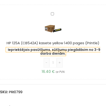
HP
125A
(CB542A)
kasete
yellow
1400
HP 125A (CB542A) kasete yellow 1400 pages (Printle)
pages
Iepriekšējais pasūtījums, sūtījumu piegādāsim no 3-9
(Printle)
darba dienām.
-
+
16.40
€
ar PVN
SKU:
PRI0799