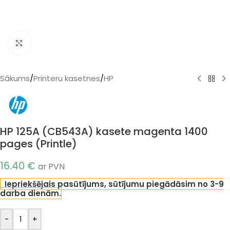
Klikšķiniet, lai palielinātu
Sākums
/
Printeru kasetnes
/
HP
HP 125A (CB543A) kasete magenta 1400
pages (Printle)
16.40
€
ar PVN
Iepriekšējais pasūtījums, sūtījumu piegādāsim no 3-9
darba dienām.
-
+