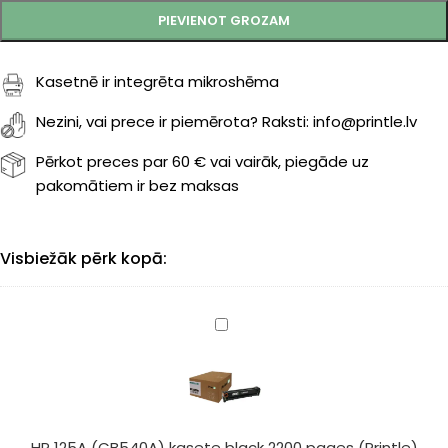
PIEVIENOT GROZAM
Kasetnē ir integrēta mikroshēma
Nezini, vai prece ir piemērota? Raksti: info@printle.lv
Pērkot preces par 60 € vai vairāk, piegāde uz
pakomātiem ir bez maksas
Visbiežāk pērk kopā:
HP
125A
(CB540A)
kasete
black
2200
HP 125A (CB540A) kasete black 2200 pages (Printle)