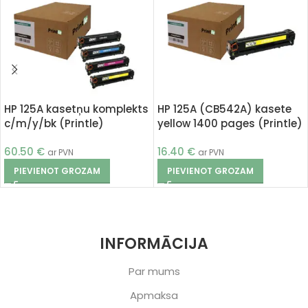
HP 125A kasetņu komplekts
HP 125A (CB542A) kasete
c/m/y/bk (Printle)
yellow 1400 pages (Printle)
60.50
€
16.40
€
ar PVN
ar PVN
PIEVIENOT GROZAM
PIEVIENOT GROZAM
INFORMĀCIJA
Par mums
Apmaksa