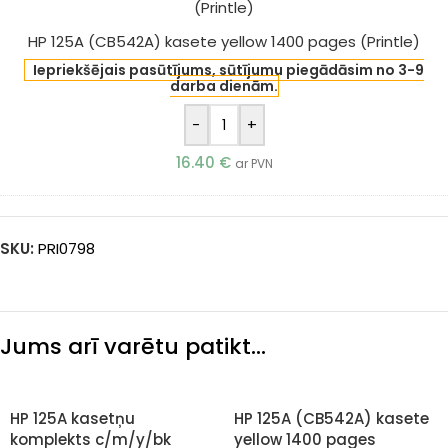
HP 125A (CB542A) kasete yellow 1400 pages (Printle)
Iepriekšējais pasūtījums, sūtījumu piegādāsim no 3-9
darba dienām.
-
+
16.40
€
ar PVN
SKU:
PRI0798
Jums arī varētu patikt…
HP 125A kasetņu
HP 125A (CB542A) kasete
komplekts c/m/y/bk
yellow 1400 pages