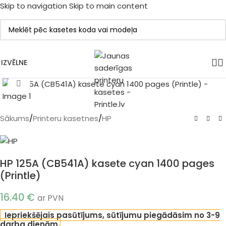
Skip to navigation
Skip to main content
IZVĒLNE
Klikšķiniet, lai palielinātu
Sākums
/
Printeru kasetnes
/
HP
HP 125A (CB541A) kasete cyan 1400 pages
(Printle)
16.40
€
ar PVN
Iepriekšējais pasūtījums, sūtījumu piegādāsim no 3-9
darba dienām.