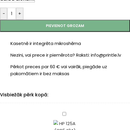
-
+
PIEVIENOT GROZAM
Kasetnē ir integrēta mikroshēma
Nezini, vai prece ir piemērota? Raksti: info@printle.lv
Pērkot preces par 60 € vai vairāk, piegāde uz
pakomātiem ir bez maksas
Visbiežāk pērk kopā:
HP
125A
(CB540A)