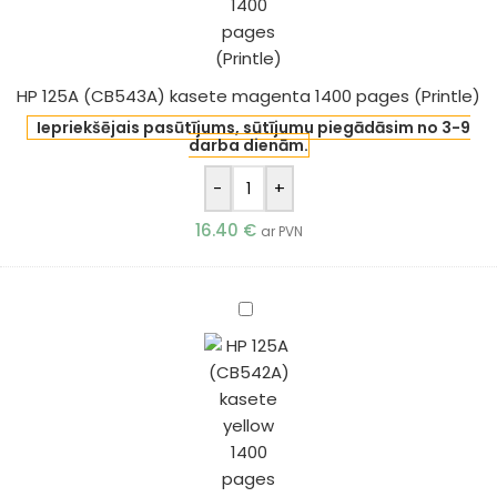
pages
(Printle)
HP 125A (CB543A) kasete magenta 1400 pages (Printle)
Iepriekšējais pasūtījums, sūtījumu piegādāsim no 3-9
darba dienām.
-
+
16.40
€
ar PVN
HP
125A
(CB542A)
kasete
yellow
1400
pages
(Printle)