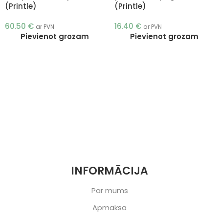
(Printle)
(Printle)
60.50
€
16.40
€
ar PVN
ar PVN
Pievienot grozam
Pievienot grozam
INFORMĀCIJA
Par mums
Apmaksa