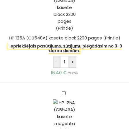
kasete
black
2200
pages
(Printle)
HP 125A (CB540A) kasete black 2200 pages (Printle)
Iepriekšējais pasūtījums, sūtījumu piegādāsim no 3-9
darba dienām.
-
+
16.40
€
ar PVN
HP
125A
(CB543A)
kasete
magenta
1400