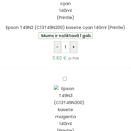
140ml
(Printle)
Epson T49N2 (C13T49N200) kasete cyan 140ml (Printle)
Mums ir noliktavā 1 gab.
-
+
11.80
€
ar PVN
Epson
T49N3
(C13T49N300)
kasete
magenta
140ml
(Printle)