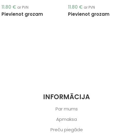
11.80
€
11.80
€
ar PVN
ar PVN
Pievienot grozam
Pievienot grozam
INFORMĀCIJA
Par mums
Apmaksa
Preču piegāde