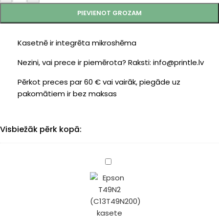
PIEVIENOT GROZAM
Kasetnē ir integrēta mikroshēma
Nezini, vai prece ir piemērota? Raksti: info@printle.lv
Pērkot preces par 60 € vai vairāk, piegāde uz
pakomātiem ir bez maksas
Visbiežāk pērk kopā:
Epson
T49N2
(C13T49N200)
kasete
cyan