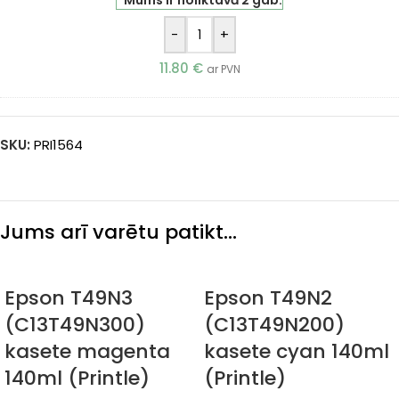
-
+
11.80
€
ar PVN
SKU:
PRI1564
Jums arī varētu patikt…
Epson T49N3
Epson T49N2
(C13T49N300)
(C13T49N200)
kasete magenta
kasete cyan 140ml
140ml (Printle)
(Printle)