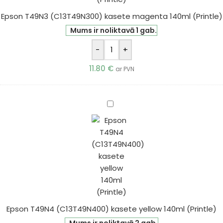
Epson T49N3 (C13T49N300) kasete magenta 140ml (Printle)
Mums ir noliktavā 1 gab.
-
+
11.80
€
ar PVN
Epson
T49N4
(C13T49N400)
kasete
yellow
140ml
(Printle)
Epson T49N4 (C13T49N400) kasete yellow 140ml (Printle)
Mums ir noliktavā 2 gab.