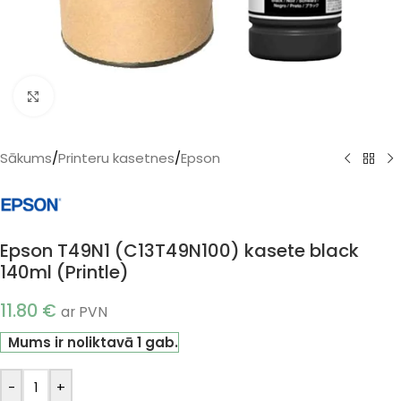
Klikšķiniet, lai palielinātu
Sākums
/
Printeru kasetnes
/
Epson
Epson T49N1 (C13T49N100) kasete black
140ml (Printle)
11.80
€
ar PVN
Mums ir noliktavā 1 gab.
-
+