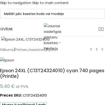
Skip to navigation
Skip to main content
IZVĒLNE
Klikšķiniet, lai palielinātu
Sākums
/
Printeru kasetnes
/
Epson
Epson 24XL (C13T24324010) cyan 740 pages
(Printle)
5.40
€
ar PVN
Preces SKU:
C13T24324010
Mums ir noliktavā 1 gab.