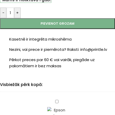
-
+
PIEVIENOT GROZAM
Kasetnē ir integrēta mikroshēma
Nezini, vai prece ir piemērota? Raksti: info@printle.lv
Pērkot preces par 60 € vai vairāk, piegāde uz
pakomātiem ir bez maksas
Visbiežāk pērk kopā:
Epson
24XL
(C13T24334010)