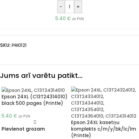
-
+
5.40
€
ar PVN
SKU:
PRI0121
Jums arī varētu patikt…
Epson 24XL (C13T24314010)
black 500 pages (Printle)
5.40
€
ar PVN
Epson 24XL kasetņu
komplekts c/m/y/bk/lc/lm
Pievienot grozam
(Printle)