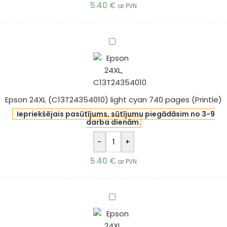
5.40
€
ar PVN
Epson
24XL
(C13T24354010)
light
cyan
Epson 24XL (C13T24354010) light cyan 740 pages (Printle)
740
pages
Iepriekšējais pasūtījums, sūtījumu piegādāsim no 3-9
darba dienām.
(Printle)
-
+
5.40
€
ar PVN
Epson
24XL
(C13T24364010)