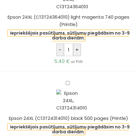
light
magenta
Epson 24XL (C13T24364010) light magenta 740 pages
740
(Printle)
pages
(Printle)
Iepriekšējais pasūtījums, sūtījumu piegādāsim no 3-9
darba dienām.
-
+
5.40
€
ar PVN
Epson
24XL
(C13T24314010)
black
500
Epson 24XL (C13T24314010) black 500 pages (Printle)
pages
(Printle)
Iepriekšējais pasūtījums, sūtījumu piegādāsim no 3-9
darba dienām.