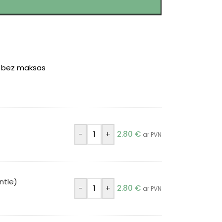
r bez maksas
-
+
2.80
€
ar PVN
ntle)
-
+
2.80
€
ar PVN