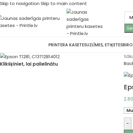
Skip to navigation
Skip to main content
Se
ārlūkot kategorijas
PRINTERA KASETES
UZLĪMES, ETIĶETES
BIRO
Sāk
Bac
Klikšķiniet, lai palielinātu
Ep
2.8
Mu
-