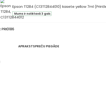
sete
genta
Epson T1284 (C13T12844010) kasete yellow 7ml (Printl
son
l
Mums ir noliktavā 3 gab.
84
intle)
3T12844010)
sete
:
PRI0186
low
l
intle)
APRAKSTS
PREČU PIEGĀDE
m