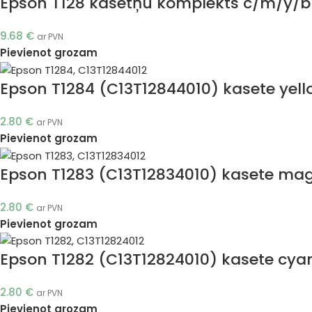
Epson T128 kasetņu komplekts c/m/y/bk
9.68
€
ar PVN
Pievienot grozam
Epson T1284 (C13T12844010) kasete yello
2.80
€
ar PVN
Pievienot grozam
Epson T1283 (C13T12834010) kasete mag
2.80
€
ar PVN
Pievienot grozam
Epson T1282 (C13T12824010) kasete cyan
2.80
€
ar PVN
Pievienot grozam