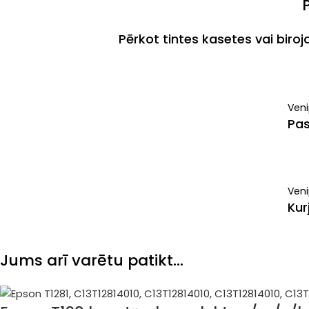
Pērkot tintes kasetes vai biro
Ven
Pas
Veni
Kur
Jums arī varētu patikt…