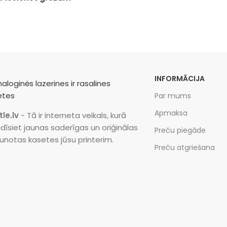
INFORMĀCIJA
Par mums
Apmaksa
tle.lv
- Tā ir interneta veikals, kurā
dīsiet jaunas saderīgas un oriģinālas
Preču piegāde
unotas kasetes jūsu printerim.
Preču atgriešana