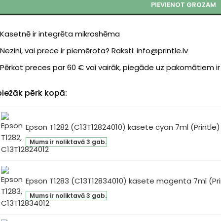
PIEVIENOT GROZAM
Kasetnē ir integrēta mikroshēma
Nezini, vai prece ir piemērota? Raksti: info@printle.lv
Pērkot preces par 60 € vai vairāk, piegāde uz pakomātiem i
biežāk pērk kopā:
Epson T1282 (C13T12824010) kasete cyan 7ml (Printle)
son
Mums ir noliktavā 3 gab.
82
3T12824010)
sete
an
Epson T1283 (C13T12834010) kasete magenta 7ml (Pri
son
l
Mums ir noliktavā 3 gab.
83
intle)
3T12834010)