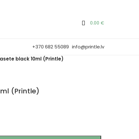
0.00
€
+370 682 55089
info@printle.lv
asete black 10ml (Printle)
ml (Printle)