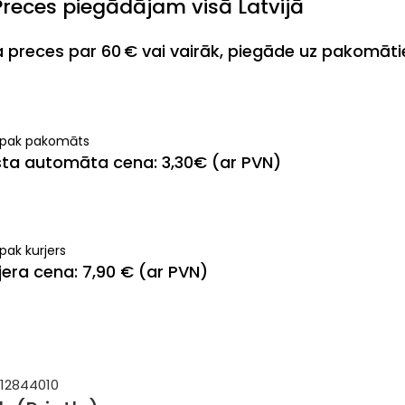
Preces piegādājam visā Latvijā
ja preces par 60 € vai vairāk, piegāde uz pakomāt
ipak pakomāts
ta automāta cena: 3,30€ (ar PVN)
pak kurjers
jera cena: 7,90 € (ar PVN)