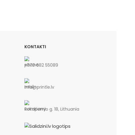
KONTAKTI
+370 682 55089
info@printle.lv
Rokakiemio g. 18, Lithuania