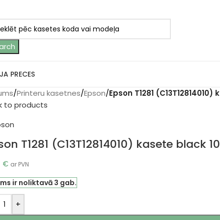
arch
JA PRECES
ums
/
Printeru kasetnes
/
Epson
/
Epson T1281 (C13T12814010) k
k to products
son T1281 (C13T12814010) kasete black 10
0
€
ar PVN
ms ir noliktavā 3 gab.
+