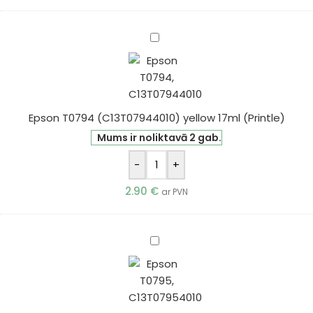
Epson
T0794
(C13T07944010)
yellow
17ml
Epson T0794 (C13T07944010) yellow 17ml (Printle)
(Printle)
Mums ir noliktavā 2 gab.
-
+
2.90
€
ar PVN
Epson
T0795
(C13T07954010)
light
cyan