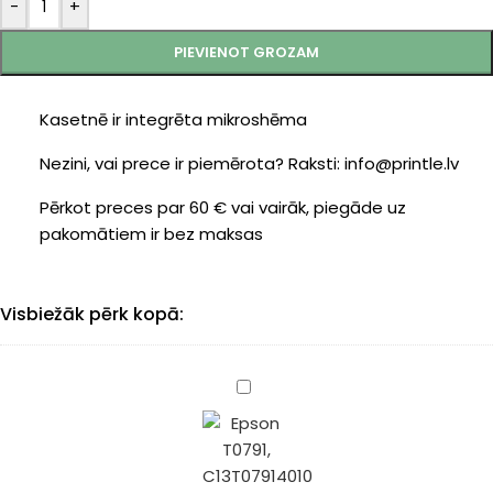
-
+
PIEVIENOT GROZAM
Kasetnē ir integrēta mikroshēma
Nezini, vai prece ir piemērota? Raksti: info@printle.lv
Pērkot preces par 60 € vai vairāk, piegāde uz
pakomātiem ir bez maksas
Visbiežāk pērk kopā:
Epson
T0791
(C13T07914010)
black
17ml(Printle)