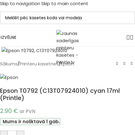
Skip to navigation
Skip to main content
IZVĒLNE
Klikšķiniet, lai palielinātu
Sākums
/
Printeru kasetnes
/
Epson
Epson T0792 (C13T07924010) cyan 17ml
(Printle)
2.90
€
ar PVN
Mums ir noliktavā 1 gab.