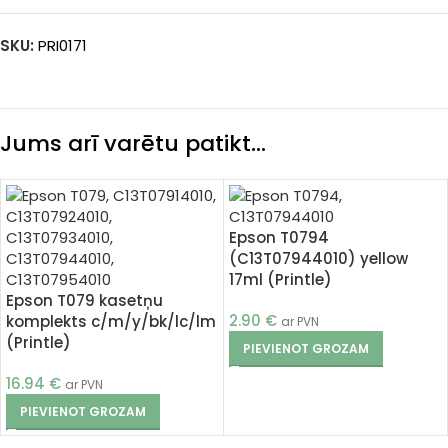
SKU:
PRI0171
Jums arī varētu patikt…
Epson T0794
(C13T07944010) yellow
17ml (Printle)
Epson T079 kasetņu
2.90
€
komplekts c/m/y/bk/lc/lm
ar PVN
(Printle)
PIEVIENOT GROZAM
16.94
€
ar PVN
PIEVIENOT GROZAM