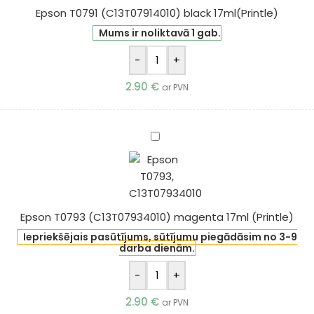
Epson T0791 (C13T07914010) black 17ml(Printle)
Mums ir noliktavā 1 gab.
-
+
2.90
€
ar PVN
Epson
T0793
(C13T07934010)
magenta
17ml
Epson T0793 (C13T07934010) magenta 17ml (Printle)
(Printle)
Iepriekšējais pasūtījums, sūtījumu piegādāsim no 3-9
darba dienām.
-
+
2.90
€
ar PVN