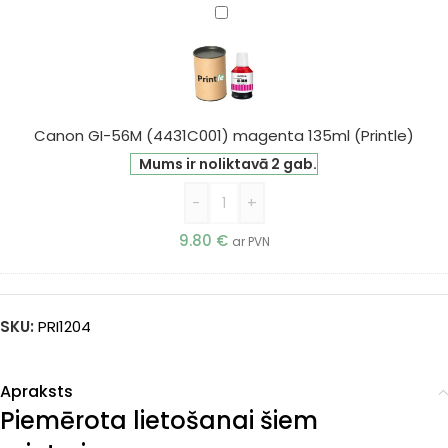
Canon
GI-
56M
(4431C001)
magenta
135ml
Canon GI-56M (4431C001) magenta 135ml (Printle)
(Printle)
Mums ir noliktavā 2 gab.
-
+
9.80
€
ar PVN
SKU:
PRI1204
Apraksts
Piemērota lietošanai šiem