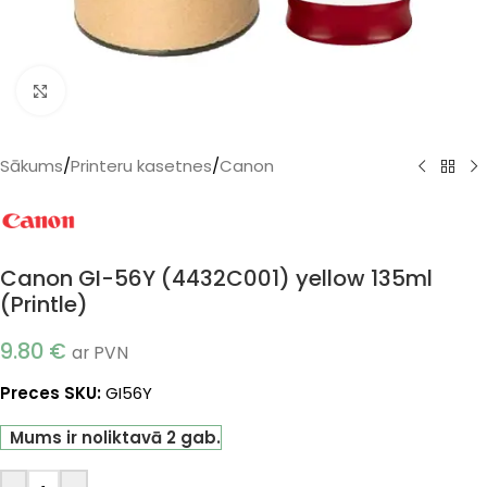
Klikšķiniet, lai palielinātu
Sākums
/
Printeru kasetnes
/
Canon
Canon GI-56Y (4432C001) yellow 135ml
(Printle)
9.80
€
ar PVN
Preces SKU:
GI56Y
Mums ir noliktavā 2 gab.