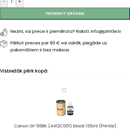
-
+
PIEVIENOT GROZAM
Nezini, vai prece ir piemērota? Raksti: info@printle.lv
Pērkot preces par 60 € vai vairāk, piegāde uz
pakomātiem ir bez maksas
Visbiežāk pērk kopā:
Canon
GI-
56BK
(4412C001)
black
135ml
Canon GI-56BK (4412C001) black 135ml (Printle)