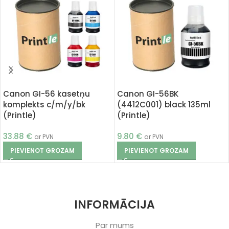
Canon GI-56 kasetņu
Canon GI-56BK
komplekts c/m/y/bk
(4412C001) black 135ml
(Printle)
(Printle)
33.88
€
9.80
€
ar PVN
ar PVN
PIEVIENOT GROZAM
PIEVIENOT GROZAM
INFORMĀCIJA
Par mums