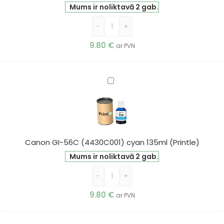
(Printle)
Mums ir noliktavā 2 gab.
-
+
9.80
€
ar PVN
Canon
GI-
56C
(4430C001)
cyan
135ml
Canon GI-56C (4430C001) cyan 135ml (Printle)
(Printle)
Mums ir noliktavā 2 gab.
-
+
9.80
€
ar PVN