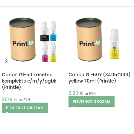
Canon GI-50 kasetņu
Canon GI-50Y (3405C001)
komplekts c/m/y/pgbk
yellow 70ml (Printle)
(Printle)
5.80
€
ar PVN
21.78
€
ar PVN
PIEVIENOT GROZAM
PIEVIENOT GROZAM