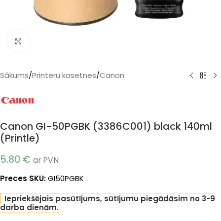
Klikšķiniet, lai palielinātu
Sākums
/
Printeru kasetnes
/
Canon
Canon GI-50PGBK (3386C001) black 140ml
(Printle)
5.80
€
ar PVN
Preces SKU:
GI50PGBK
Iepriekšējais pasūtījums, sūtījumu piegādāsim no 3-9
darba dienām.