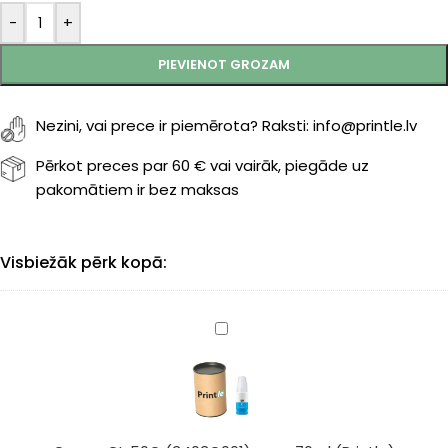
-
+
PIEVIENOT GROZAM
Nezini, vai prece ir piemērota? Raksti: info@printle.lv
Pērkot preces par 60 € vai vairāk, piegāde uz
pakomātiem ir bez maksas
Visbiežāk pērk kopā:
Canon
GI-
50C
(3403C001)
cyan
70ml