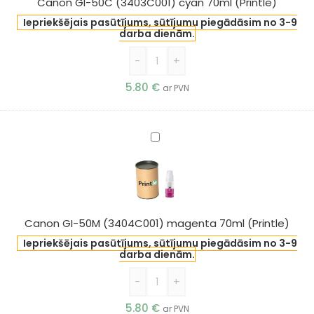
Canon GI-50C (3403C001) cyan 70ml (Printle)
(Printle)
Iepriekšējais pasūtījums, sūtījumu piegādāsim no 3-9
darba dienām.
-
+
5.80
€
ar PVN
Canon
GI-
50M
(3404C001)
magenta
70ml
Canon GI-50M (3404C001) magenta 70ml (Printle)
(Printle)
Iepriekšējais pasūtījums, sūtījumu piegādāsim no 3-9
darba dienām.
-
+
5.80
€
ar PVN