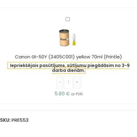
Canon
GI-
50Y
(3405C001)
yellow
70ml
Canon GI-50Y (3405C001) yellow 70ml (Printle)
(Printle)
Iepriekšējais pasūtījums, sūtījumu piegādāsim no 3-9
darba dienām.
-
+
5.80
€
ar PVN
SKU:
PRI1553