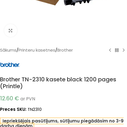
Klikšķiniet, lai palielinātu
Sākums
/
Printeru kasetnes
/
Brother
Brother TN-2310 kasete black 1200 pages
(Printle)
12.60
€
ar PVN
Preces SKU:
TN2310
Iepriekšējais pasūtījums, sūtījumu piegādāsim no 3-9
darba dienām.