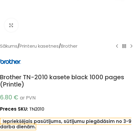
Klikšķiniet, lai palielinātu
Sākums
/
Printeru kasetnes
/
Brother
Brother TN-2010 kasete black 1000 pages
(Printle)
6.80
€
ar PVN
Preces SKU:
TN2010
Iepriekšējais pasūtījums, sūtījumu piegādāsim no 3-9
darba dienām.