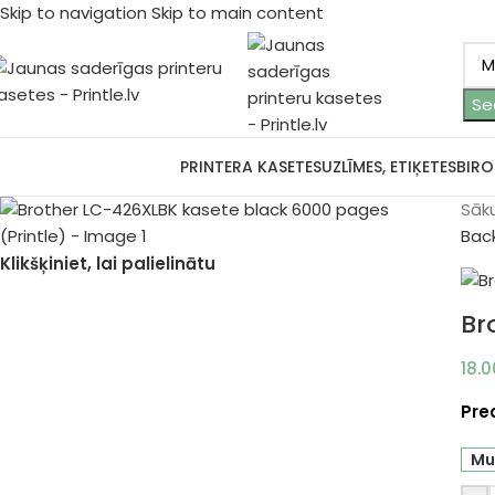
Skip to navigation
Skip to main content
Se
ārlūkot kategorijas
PRINTERA KASETES
UZLĪMES, ETIĶETES
BIRO
Sāk
Bac
Klikšķiniet, lai palielinātu
Br
18.
Pre
Mu