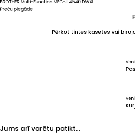
BROTHER Multi-Function MFC-J 4540 DWXL
Preču piegāde
Pērkot tintes kasetes vai biro
Ven
Pas
Veni
Kur
Jums arī varētu patikt…