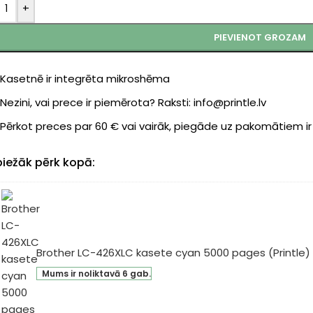
+
PIEVIENOT GROZAM
Kasetnē ir integrēta mikroshēma
Nezini, vai prece ir piemērota? Raksti: info@printle.lv
Pērkot preces par 60 € vai vairāk, piegāde uz pakomātiem i
biežāk pērk kopā:
Brother LC-426XLC kasete cyan 5000 pages (Printle)
ther
Mums ir noliktavā 6 gab.
-
6XLC
sete