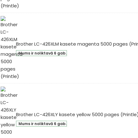
an
00
ges
intle)
Brother LC-426XLM kasete magenta 5000 pages (Prin
ther
Mums ir noliktavā 6 gab.
-
6XLM
sete
genta
00
ges
intle)
Brother LC-426XLY kasete yellow 5000 pages (Printle
ther
Mums ir noliktavā 6 gab.
-
XLY