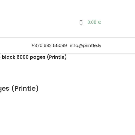
0.00
€
+370 682 55089
info@printle.lv
 black 6000 pages (Printle)
es (Printle)