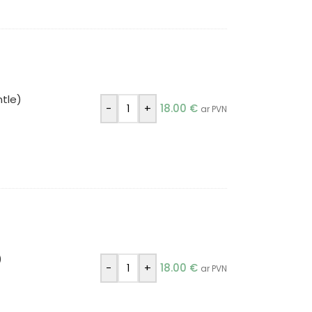
tle)
-
+
18.00
€
ar PVN
)
-
+
18.00
€
ar PVN