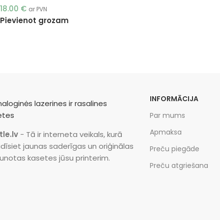
18.00
€
ar PVN
Pievienot grozam
INFORMĀCIJA
Par mums
Apmaksa
tle.lv
- Tā ir interneta veikals, kurā
dīsiet jaunas saderīgas un oriģinālas
Preču piegāde
unotas kasetes jūsu printerim.
Preču atgriešana