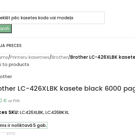
arch
JA PRECES
ums
/
Printeru kasetnes
/
Brother
/
Brother LC-426XLBK kasete
k to products
other LC-426XLBK kasete black 6000 pag
00
€
ar PVN
ces SKU:
LC426XLBK, LC426BKXL
ms ir noliktavā 5 gab.