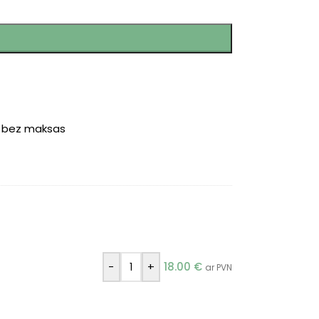
r bez maksas
-
+
18.00
€
ar PVN