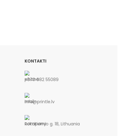
KONTAKTI
+370 682 55089
info@printle.lv
Rokakiemio g. 18, Lithuania