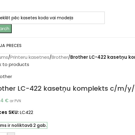
arch
JA PRECES
ums
/
Printeru kasetnes
/
Brother
/
Brother LC-422 kasetņu ko
k to products
other LC-422 kasetņu komplekts c/m/y/b
04
€
ar PVN
ces SKU:
LC422
ms ir noliktavā 2 gab.