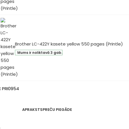
sete
genta
0
ges
intle)
Brother LC-422Y kasete yellow 550 pages (Printle)
ther
Mums ir noliktavā 3 gab.
-
2Y
sete
low
0
:
PRI0954
ges
intle)
APRAKSTS
PREČU PIEGĀDE
m