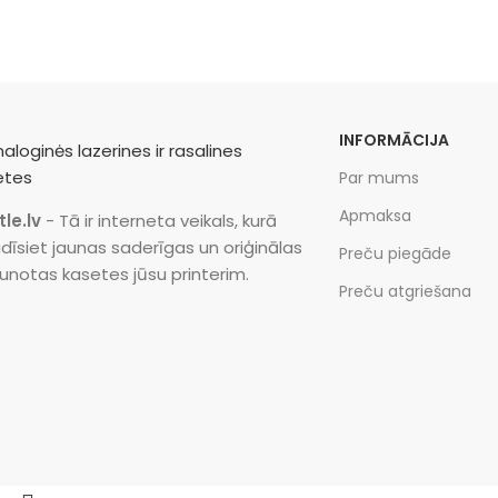
INFORMĀCIJA
Par mums
Apmaksa
tle.lv
- Tā ir interneta veikals, kurā
dīsiet jaunas saderīgas un oriģinālas
Preču piegāde
unotas kasetes jūsu printerim.
Preču atgriešana