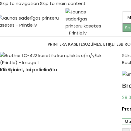
Skip to navigation
Skip to main content
Se
ārlūkot kategorijas
PRINTERA KASETES
UZLĪMES, ETIĶETES
BIRO
Sāk
Bac
Klikšķiniet, lai palielinātu
Br
29.
Pre
Mu