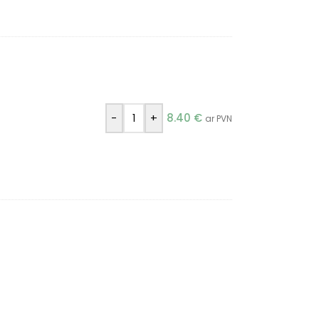
-
+
8.40
€
ar PVN