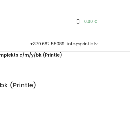
0.00
€
+370 682 55089
info@printle.lv
mplekts c/m/y/bk (Printle)
k (Printle)