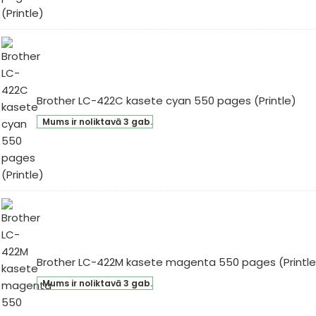
ck
0
ges
intle)
Brother LC-422C kasete cyan 550 pages (Printle)
ther
Mums ir noliktavā 3 gab.
-
2C
sete
an
0
ges
intle)
Brother LC-422M kasete magenta 550 pages (Printle
ther
Mums ir noliktavā 3 gab.
-
2M