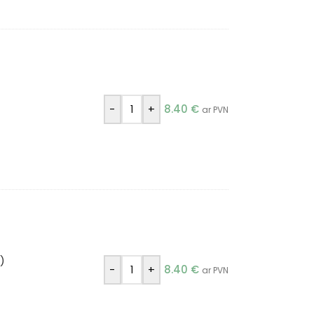
-
+
8.40
€
ar PVN
)
-
+
8.40
€
ar PVN