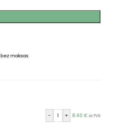
r bez maksas
-
+
8.40
€
ar PVN