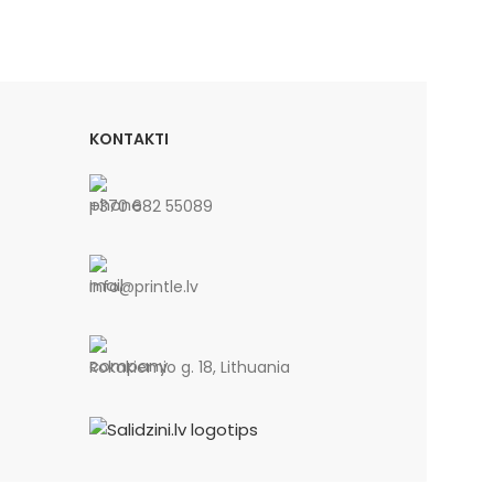
KONTAKTI
+370 682 55089
info@printle.lv
Rokakiemio g. 18, Lithuania