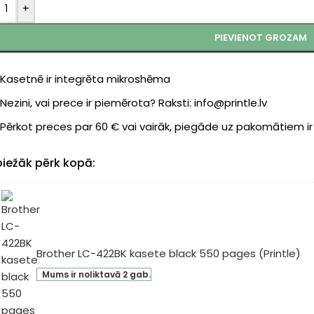
+
PIEVIENOT GROZAM
Kasetnē ir integrēta mikroshēma
Nezini, vai prece ir piemērota? Raksti: info@printle.lv
Pērkot preces par 60 € vai vairāk, piegāde uz pakomātiem i
biežāk pērk kopā:
Brother LC-422BK kasete black 550 pages (Printle)
ther
Mums ir noliktavā 2 gab.
-
2BK
sete