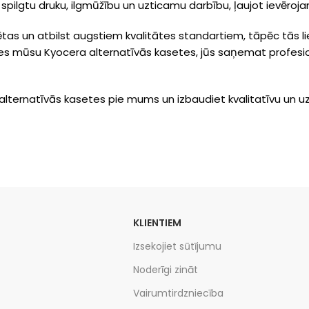
 spilgtu druku, ilgmūžību un uzticamu darbību, ļaujot ievēro
tas un atbilst augstiem kvalitātes standartiem, tāpēc tās li
oties mūsu Kyocera alternatīvās kasetes, jūs saņemat profe
alternatīvās kasetes pie mums un izbaudiet kvalitatīvu un u
KLIENTIEM
Izsekojiet sūtījumu
Noderīgi zināt
Vairumtirdzniecība