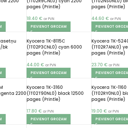
low 2200
(1T02R9CNL0) cyan 2200
(1T02NS0NL0) bl
pages (Printle)
pages (Printle)
18.40
€
44.60
€
ar PVN
ar PVN
M
PIEVIENOT GROZAM
PIEVIENOT GROZ
kasetņu
Kyocera TK-8115C
Kyocera TK-524
y/bk
(1T02P3CNL0) cyan 6000
(1T02R7ANL0) ye
pages (Printle)
pages (Printle)
44.00
€
23.70
€
ar PVN
ar PVN
M
PIEVIENOT GROZAM
PIEVIENOT GROZ
0M
Kyocera TK-3160
Kyocera TK-1160
agenta 2200
(1T02T90NL0) black 12500
(1T02RY0NL0) bl
pages (Printle)
pages (Printle)
17.80
€
19.00
€
ar PVN
ar PVN
M
PIEVIENOT GROZAM
PIEVIENOT GROZ