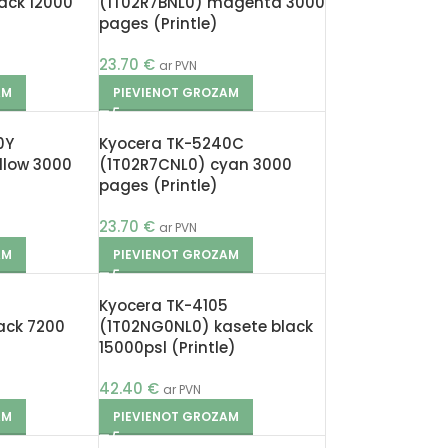
ack 12000
(1T02R7BNL0) magenta 3000
pages (Printle)
23.70
€
ar PVN
AM
PIEVIENOT GROZAM
0Y
Kyocera TK-5240C
llow 3000
(1T02R7CNL0) cyan 3000
pages (Printle)
23.70
€
ar PVN
AM
PIEVIENOT GROZAM
Kyocera TK-4105
ack 7200
(1T02NG0NL0) kasete black
15000psl (Printle)
42.40
€
ar PVN
AM
PIEVIENOT GROZAM