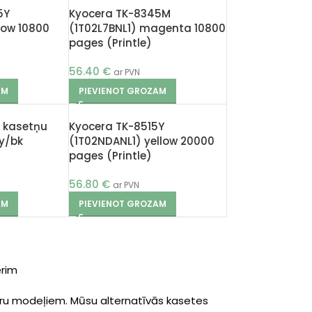
5Y
Kyocera TK-8345M
low 10800
(1T02L7BNL1) magenta 10800
pages (Printle)
56.40
€
ar PVN
AM
PIEVIENOT GROZAM
 kasetņu
Kyocera TK-8515Y
y/bk
(1T02NDANL1) yellow 20000
pages (Printle)
56.80
€
ar PVN
AM
PIEVIENOT GROZAM
erim
eru modeļiem. Mūsu alternatīvās kasetes