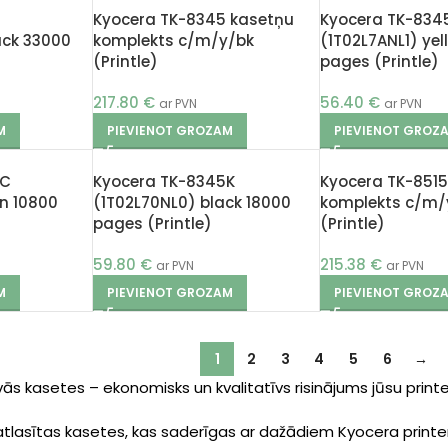
Kyocera TK-8345 kasetņu
Kyocera TK-834
ack 33000
komplekts c/m/y/bk
(1T02L7ANL1) yel
(Printle)
pages (Printle)
217.80
€
56.40
€
ar PVN
ar PVN
M
PIEVIENOT GROZAM
PIEVIENOT GROZ
5C
Kyocera TK-8345K
Kyocera TK-8515
n 10800
(1T02L70NL0) black 18000
komplekts c/m/
pages (Printle)
(Printle)
59.80
€
215.38
€
ar PVN
ar PVN
M
PIEVIENOT GROZAM
PIEVIENOT GROZ
1
2
3
4
5
6
→
ās kasetes – ekonomisks un kvalitatīvs risinājums jūsu print
tlasītas kasetes, kas saderīgas ar dažādiem Kyocera print