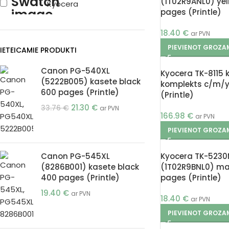
(1T02R9ANL0) yel
Kyocera
pages (Printle)
18.40
€
ar PVN
PIEVIENOT GROZA
IETEICAMIE PRODUKTI
Canon PG-540XL
Kyocera TK-8115 
(5222B005) kasete black
komplekts c/m/
600 pages (Printle)
(Printle)
21.30
€
33.76
€
ar PVN
166.98
€
ar PVN
PIEVIENOT GROZA
Canon PG-545XL
Kyocera TK-523
(8286B001) kasete black
(1T02R9BNL0) m
400 pages (Printle)
pages (Printle)
19.40
€
ar PVN
18.40
€
ar PVN
PIEVIENOT GROZA