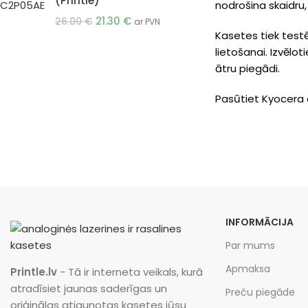
(Printle)
nodrošina skaidru,
21.30
€
26.00
€
ar PVN
Kasetes tiek testē
lietošanai. Izvēl
ātru piegādi.
Pasūtiet Kyocera 
INFORMĀCIJA
Par mums
Apmaksa
Printle.lv
- Tā ir interneta veikals, kurā
atradīsiet jaunas saderīgas un
Preču piegāde
oriģinālas atjaunotas kasetes jūsu