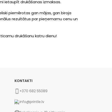
jami ietaupīt drukāšanas izmaksas.
eliski piemērotas gan mājas, gan biroja
sionālus rezultātus par pieņemamu cenu un
zticamu drukāšanu katru dienu!
KONTAKTI
+370 682 55089
info@printle.lv