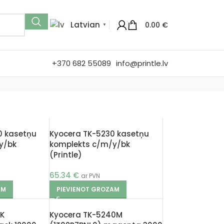
Latvian
0.00
€
▼
+370 682 55089
info@printle.lv
0 kasetņu
Kyocera TK-5230 kasetņu
y/bk
komplekts c/m/y/bk
(Printle)
65.34
€
ar PVN
AM
PIEVIENOT GROZAM
0K
Kyocera TK-5240M