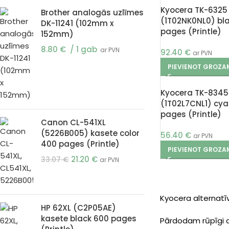
Kyocera TK-6325
Brother analogās uzlīmes
(1T02NK0NL0) bl
DK-11241 (102mm x
pages (Printle)
152mm)
8.80
€
1 gab
ar PVN
92.40
€
ar PVN
PIEVIENOT GROZA
Kyocera TK-834
(1T02L7CNL1) cya
pages (Printle)
Canon CL-541XL
(5226B005) kasete color
56.40
€
ar PVN
400 pages (Printle)
PIEVIENOT GROZA
21.20
€
33.07
€
ar PVN
Kyocera alternatīv
HP 62XL (C2P05AE)
kasete black 600 pages
Pārdodam rūpīgi a