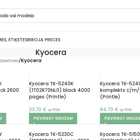
MES, ETIĶETES
BIROJA PRECES
Kyocera
kasetnes
/
Kyocera
K
Kyocera TK-5240K
Kyocera TK-524
ack 2600
(1T02R70NL0) black 4000
komplekts c/m/
pages (Printle)
(Printle)
23.70
€
84.70
€
ar PVN
ar PVN
M
PIEVIENOT GROZAM
PIEVIENOT GROZ
Y
Kyocera TK-5230C
Kyocera TK-515