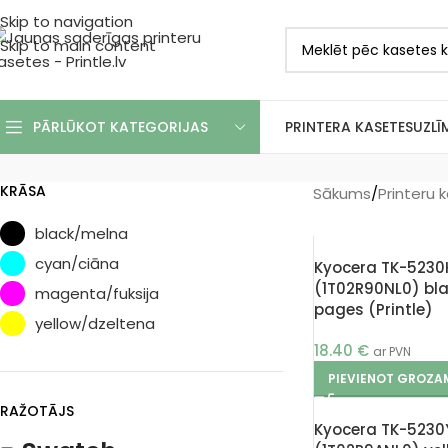
Skip to navigation
Skip to main content
PRINTERA KASETES
UZLĪ
PĀRLŪKOT KATEGORIJAS
KRĀSA
Sākums
/
Printeru 
black/melna
cyan/ciāna
Kyocera TK-5230
(1T02R90NL0) bl
magenta/fuksija
pages (Printle)
yellow/dzeltena
18.40
€
ar PVN
PIEVIENOT GROZA
RAŽOTĀJS
Kyocera TK-5230