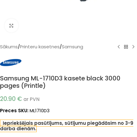
Klikšķiniet, lai palielinātu
Sākums
/
Printeru kasetnes
/
Samsung
Samsung ML-1710D3 kasete black 3000
pages (Printle)
20.90
€
ar PVN
Preces SKU:
ML1710D3
Iepriekšējais pasūtījums, sūtījumu piegādāsim no 3-9
darba dienām.