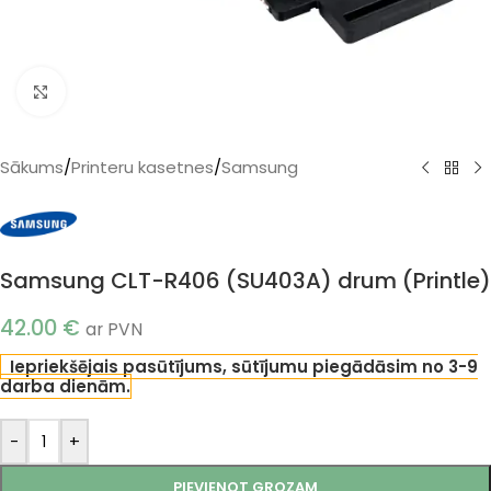
Klikšķiniet, lai palielinātu
Sākums
/
Printeru kasetnes
/
Samsung
Samsung CLT-R406 (SU403A) drum (Printle)
42.00
€
ar PVN
Iepriekšējais pasūtījums, sūtījumu piegādāsim no 3-9
darba dienām.
-
+
PIEVIENOT GROZAM