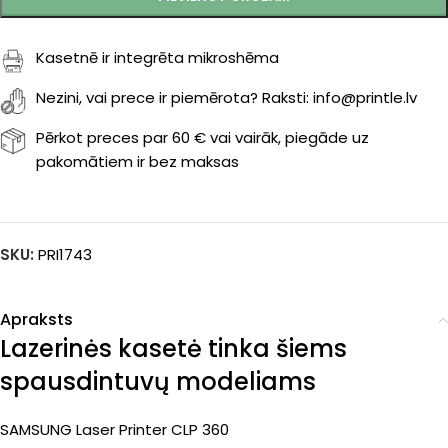
Kasetnē ir integrēta mikroshēma
Nezini, vai prece ir piemērota? Raksti: info@printle.lv
Pērkot preces par 60 € vai vairāk, piegāde uz
pakomātiem ir bez maksas
SKU:
PRI1743
Apraksts
Lazerinės kasetė tinka šiems
spausdintuvų modeliams
SAMSUNG Laser Printer CLP 360