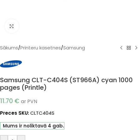
Klikšķiniet, lai palielinātu
Sākums
/
Printeru kasetnes
/
Samsung
Samsung CLT-C404S (ST966A) cyan 1000
pages (Printle)
11.70
€
ar PVN
Preces SKU:
CLTC404S
Mums ir noliktavā 4 gab.