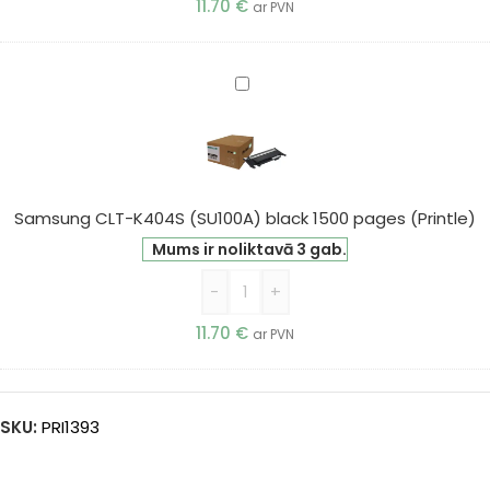
11.70
€
ar PVN
Samsung
CLT-
K404S
(SU100A)
black
1500
Samsung CLT-K404S (SU100A) black 1500 pages (Printle)
pages
Mums ir noliktavā 3 gab.
(Printle)
-
+
11.70
€
ar PVN
SKU:
PRI1393