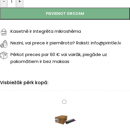
-
+
PIEVIENOT GROZAM
Kasetnē ir integrēta mikroshēma
Nezini, vai prece ir piemērota? Raksti: info@printle.lv
Pērkot preces par 60 € vai vairāk, piegāde uz
pakomātiem ir bez maksas
Visbiežāk pērk kopā:
Samsung
CLT-
M404S
(SU234A)
magenta