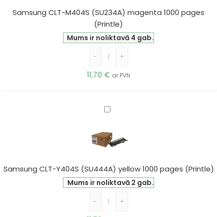
1000
Samsung CLT-M404S (SU234A) magenta 1000 pages
pages
(Printle)
(Printle)
Mums ir noliktavā 4 gab.
-
+
11.70
€
ar PVN
Samsung
CLT-
Y404S
(SU444A)
yellow
1000
Samsung CLT-Y404S (SU444A) yellow 1000 pages (Printle)
pages
Mums ir noliktavā 2 gab.
(Printle)
-
+