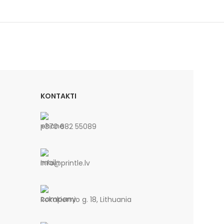
KONTAKTI
+370 682 55089
info@printle.lv
Rokakiemio g. 18, Lithuania