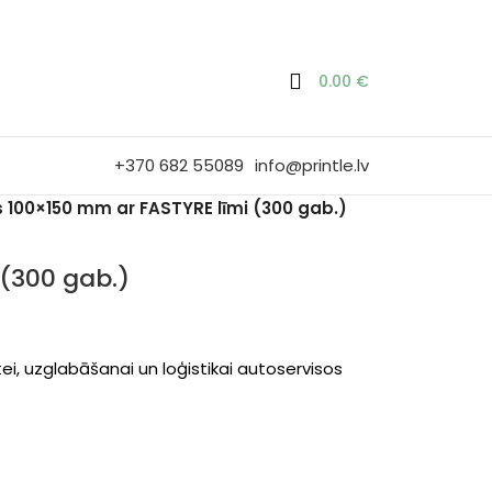
0.00
€
+370 682 55089
info@printle.lv
s 100×150 mm ar FASTYRE līmi (300 gab.)
 (300 gab.)
ei, uzglabāšanai un loģistikai autoservisos