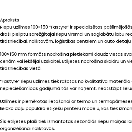
Apraksts
Riepu uzlīmes 100×150 “Fastyre” ir specializētas pašlīmējošās 
droši pieliptu sarežģītajai riepu virsmai un saglabātu labu 
tirdzniecībai, noliktavām, loģistikas centriem un auto detaļu 
100×150 mm formāts nodrošina pietiekami daudz vietas svarī
cenām vai iekšējai uzskaitei. Etiķetes nodrošina skaidru un vi
tirdzniecības vietā.
“Fastyre” riepu uzlīmes tiek ražotas no kvalitatīva materiāla 
nepieciešamības gadījumā tās var noņemt, neatstājot lielus lī
Uzlīmes ir piemērotas lietošanai ar termo un termopārneses 
lielāko daļu populāro etiķešu printeru modeļu, kas tiek izmant
Šīs etiķetes plaši tiek izmantotas sezonālās riepu maiņas lai
organizēšanai noliktavās.