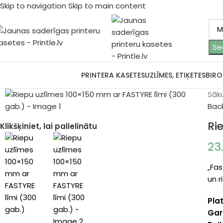
Skip to navigation
Skip to main content
Se
ārlūkot kategorijas
PRINTERA KASETES
UZLĪMES, ETIĶETES
BIRO
Sāk
Bac
Ri
Klikšķiniet, lai palielinātu
23
„Fas
un r
Pla
Gar