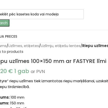
arch
JA PRECES
ums
/
Uzlīmes, etiķetes
/
Uzlīmju, etiķešu lentes
/
Riepu uzlīme
k to products
epu uzlīmes 100×150 mm ar FASTYRE līmi
.20
€
1 gab
ar PVN
tyre” riepu uzlīmes tiek izmantotas riepu marķēšanai, uzskait
iepu tirdzniecībā.
tums:
100 mm
ums:
150 mm