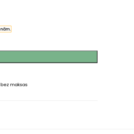
enām.
r bez maksas