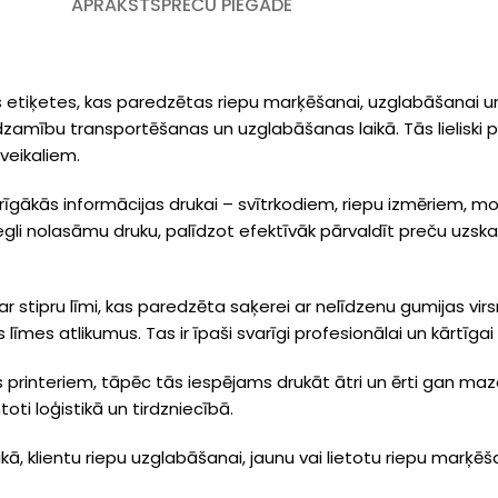
APRAKSTS
PREČU PIEGĀDE
etiķetes, kas paredzētas riepu marķēšanai, uzglabāšanai un loģ
redzamību transportēšanas un uzglabāšanas laikā. Tās lieliski
veikaliem.
gākās informācijas drukai – svītrkodiem, riepu izmēriem, mo
egli nolasāmu druku, palīdzot efektīvāk pārvaldīt preču uzskait
ar stipru līmi, kas paredzēta saķerei ar nelīdzenu gumijas virs
mes atlikumus. Tas ir īpaši svarīgi profesionālai un kārtīgai
printeriem, tāpēc tās iespējams drukāt ātri un ērti gan mazo
oti loģistikā un tirdzniecībā.
kā, klientu riepu uzglabāšanai, jaunu vai lietotu riepu marķēš