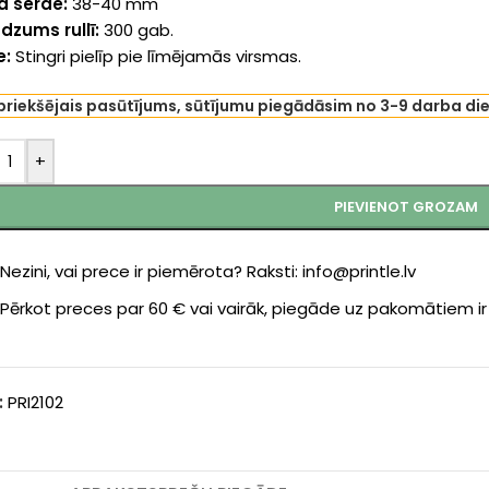
ļa serde:
38-40 mm
dzums rullī:
300 gab.
e:
Stingri pielīp pie līmējamās virsmas.
priekšējais pasūtījums, sūtījumu piegādāsim no 3-9 darba di
+
PIEVIENOT GROZAM
Nezini, vai prece ir piemērota? Raksti: info@printle.lv
Pērkot preces par 60 € vai vairāk, piegāde uz pakomātiem i
:
PRI2102