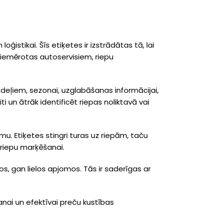
istikai. Šīs etiķetes ir izstrādātas tā, lai
 piemērotas autoservisiem, riepu
deļiem, sezonai, uzglabāšanas informācijai,
i un ātrāk identificēt riepas noliktavā vai
mu. Etiķetes stingri turas uz riepām, taču
 riepu marķēšanai.
s, gan lielos apjomos. Tās ir saderīgas ar
anai un efektīvai preču kustības