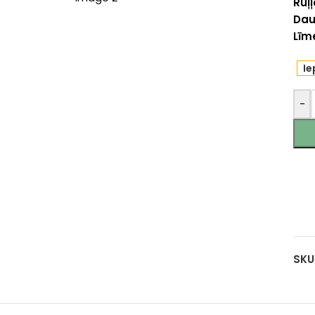
Ruļ
Dau
Līm
Ie
-
SKU