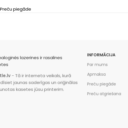
Preču piegāde
INFORMĀCIJA
Par mums
Apmaksa
tle.lv
- Tā ir interneta veikals, kurā
dīsiet jaunas saderīgas un oriģinālas
Preču piegāde
unotas kasetes jūsu printerim.
Preču atgriešana