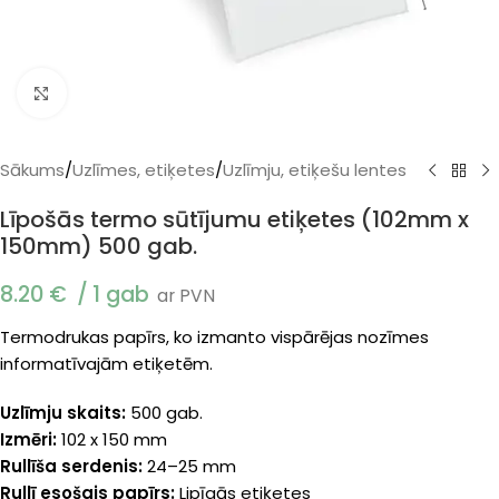
Klikšķiniet, lai palielinātu
Sākums
/
Uzlīmes, etiķetes
/
Uzlīmju, etiķešu lentes
Līpošās termo sūtījumu etiķetes (102mm x
150mm) 500 gab.
8.20
€
1 gab
ar PVN
Termodrukas papīrs, ko izmanto vispārējas nozīmes
informatīvajām etiķetēm.
Uzlīmju skaits:
500 gab.
Izmēri:
102 x 150 mm
Rullīša serdenis:
24–25 mm
Rullī esošais papīrs:
Lipīgās etiķetes