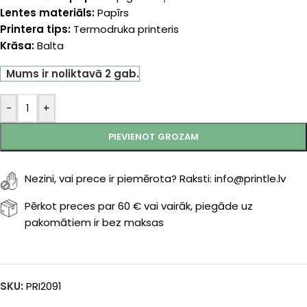
Lentes materiāls:
Papīrs
Printera tips:
Termodruka printeris
Krāsa:
Balta
Mums ir noliktavā 2 gab.
-
+
PIEVIENOT GROZAM
Nezini, vai prece ir piemērota? Raksti: info@printle.lv
Pērkot preces par 60 € vai vairāk, piegāde uz
pakomātiem ir bez maksas
SKU:
PRI2091