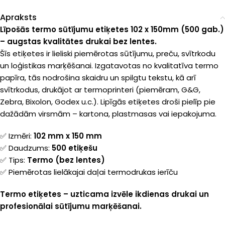
Apraksts
Līpošās termo sūtījumu etiķetes 102 x 150mm (500 gab.)
– augstas kvalitātes drukai bez lentes.
Šīs etiķetes ir lieliski piemērotas sūtījumu, preču, svītrkodu
un loģistikas marķēšanai. Izgatavotas no kvalitatīva termo
papīra, tās nodrošina skaidru un spilgtu tekstu, kā arī
svītrkodus, drukājot ar termoprinteri (piemēram, G&G,
Zebra, Bixolon, Godex u.c.). Lipīgās etiķetes droši pielīp pie
dažādām virsmām – kartona, plastmasas vai iepakojuma.
✅ Izmēri:
102 mm x 150 mm
✅ Daudzums:
500 etiķešu
✅ Tips:
Termo (bez lentes)
✅ Piemērotas lielākajai daļai termodrukas ierīču
Termo etiķetes – uzticama izvēle ikdienas drukai un
profesionālai sūtījumu marķēšanai.