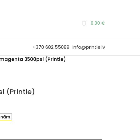
0.00
€
+370 682 55089
info@printle.lv
magenta 3500psl (Printle)
 (Printle)
enām.