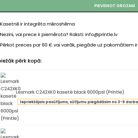
PIEVIENOT GROZAM
Kasetnē ir integrēta mikroshēma
Nezini, vai prece ir piemērota? Raksti: info@printle.lv
Pērkot preces par 60 € vai vairāk, piegāde uz pakomātiem i
biežāk pērk kopā:
Lexmark C242XK0 kasetė black 6000psl (Printle)
xmark
Iepriekšējais pasūtījums, sūtījumu piegādāsim no 3-9 darb
42XK0
etė
ck
0psl
intle)