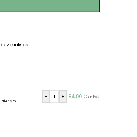
r bez maksas
-
+
84.00
€
ar PVN
a dienām.