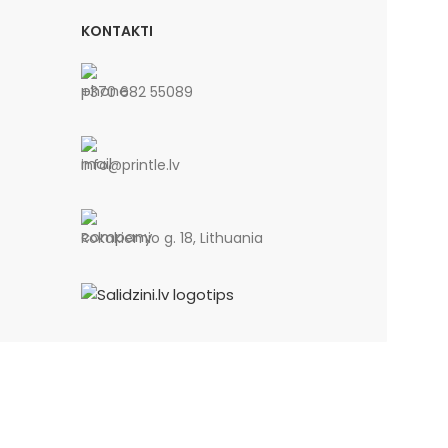
KONTAKTI
+370 682 55089
info@printle.lv
Rokakiemio g. 18, Lithuania