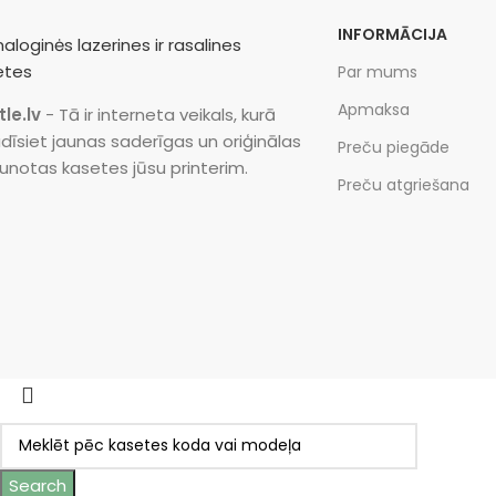
INFORMĀCIJA
Par mums
Apmaksa
tle.lv
- Tā ir interneta veikals, kurā
dīsiet jaunas saderīgas un oriģinālas
Preču piegāde
unotas kasetes jūsu printerim.
Preču atgriešana
Search