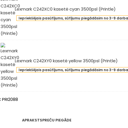
Lexmark C242XC0 kasetė cyan 3500psl (Printle)
xmark
Iepriekšējais pasūtījums, sūtījumu piegādāsim no 3-9 darb
42XC0
etė
an
0psl
intle)
Lexmark C242XY0 kasetė yellow 3500psl (Printle)
xmark
Iepriekšējais pasūtījums, sūtījumu piegādāsim no 3-9 darb
42XY0
etė
low
0psl
:
PRI2088
intle)
APRAKSTS
PREČU PIEGĀDE