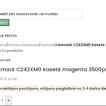
arch
JA PRECES
ums
/
Printeru kasetnes
/
Lexmark
/
Lexmark C242XM0 kasetė 
k to products
xmark C242XM0 kasetė magenta 3500psl
00
€
ar PVN
priekšējais pasūtījums, sūtījumu piegādāsim no 3-9 darba di
+