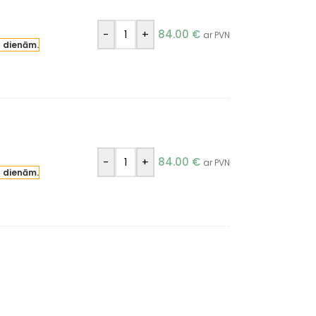
-
+
84.00
€
ar PVN
a dienām.
-
+
84.00
€
ar PVN
a dienām.