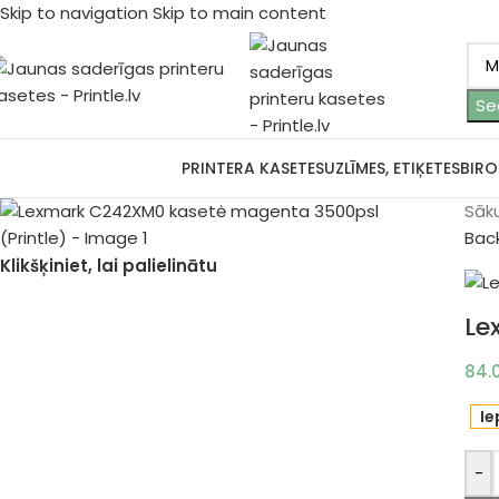
Skip to navigation
Skip to main content
Se
ārlūkot kategorijas
PRINTERA KASETES
UZLĪMES, ETIĶETES
BIRO
Sāk
Bac
Klikšķiniet, lai palielinātu
Le
84.
Ie
-