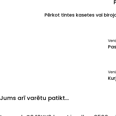
Pērkot tintes kasetes vai biro
Ven
Pas
Veni
Kur
Jums arī varētu patikt…