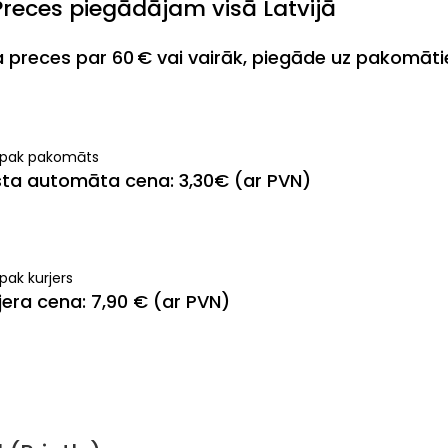
Preces piegādājam visā Latvijā
ja preces par 60 € vai vairāk, piegāde uz pakomāt
ipak pakomāts
ta automāta cena: 3,30€ (ar PVN)
pak kurjers
jera cena: 7,90 € (ar PVN)