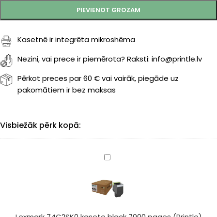
PIEVIENOT GROZAM
Kasetnē ir integrēta mikroshēma
Nezini, vai prece ir piemērota? Raksti: info@printle.lv
Pērkot preces par 60 € vai vairāk, piegāde uz
pakomātiem ir bez maksas
Visbiežāk pērk kopā:
Lexmark
74C2SK0
kasete
black
7000
pages
Lexmark 74C2SK0 kasete black 7000 pages (Printle)