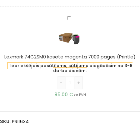
Lexmark
74C2SM0
kasete
magenta
7000
pages
Lexmark 74C2SM0 kasete magenta 7000 pages (Printle)
(Printle)
Iepriekšējais pasūtījums, sūtījumu piegādāsim no 3-9
darba dienām.
-
+
95.00
€
ar PVN
SKU:
PRI1634