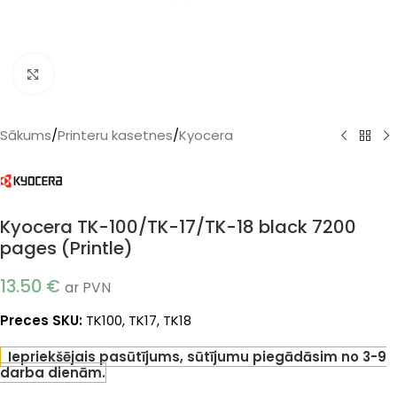
Klikšķiniet, lai palielinātu
Sākums
/
Printeru kasetnes
/
Kyocera
Kyocera TK-100/TK-17/TK-18 black 7200
pages (Printle)
13.50
€
ar PVN
Preces SKU:
TK100, TK17, TK18
Iepriekšējais pasūtījums, sūtījumu piegādāsim no 3-9
darba dienām.