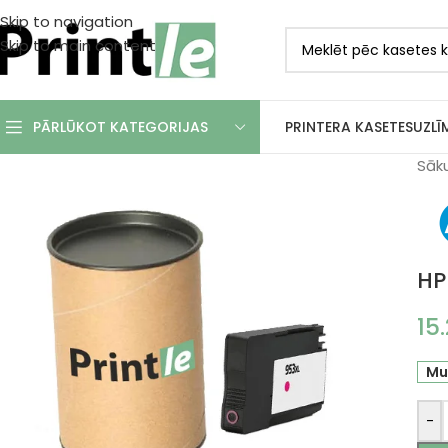
Skip to navigation
Skip to main content
PRINTERA KASETES
UZLĪ
PĀRLŪKOT KATEGORIJAS
Sāk
HP
15
Mu
-