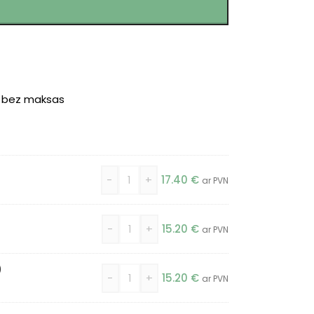
r bez maksas
)
-
+
17.40
€
ar PVN
-
+
15.20
€
ar PVN
)
-
+
15.20
€
ar PVN