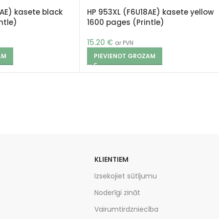
AE) kasete black
HP 953XL (F6U18AE) kasete yellow
ntle)
1600 pages (Printle)
15.20
€
ar PVN
AM
PIEVIENOT GROZAM
KLIENTIEM
Izsekojiet sūtījumu
Noderīgi zināt
Vairumtirdzniecība