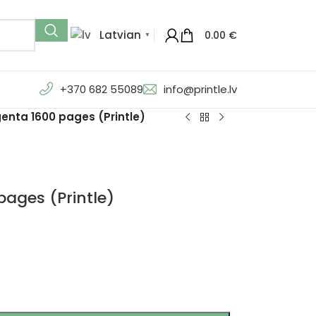
Latvian
0.00
€
▼
+370 682 55089
info@printle.lv
enta 1600 pages (Printle)
ages (Printle)