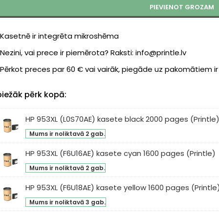
PIEVIENOT GROZAM
Kasetnē ir integrēta mikroshēma
Nezini, vai prece ir piemērota? Raksti: info@printle.lv
Pērkot preces par 60 € vai vairāk, piegāde uz pakomātiem i
biežāk pērk kopā:
HP 953XL (L0S70AE) kasete black 2000 pages (Printle
Mums ir noliktavā 2 gab.
3XL
S70AE)
HP 953XL (F6U16AE) kasete cyan 1600 pages (Printle)
sete
Mums ir noliktavā 2 gab.
3XL
ck
U16AE)
00
HP 953XL (F6U18AE) kasete yellow 1600 pages (Printle
sete
ges
Mums ir noliktavā 3 gab.
3XL
an
intle)
U18AE)
0