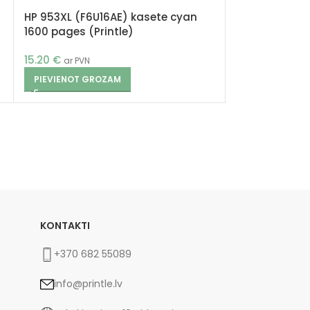
HP 953XL (F6U16AE) kasete cyan
1600 pages (Printle)
15.20
€
ar PVN
PIEVIENOT GROZAM
KONTAKTI
+370 682 55089
info@printle.lv