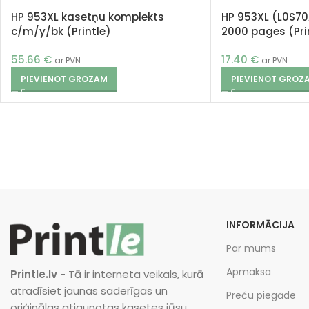
HP 953XL kasetņu komplekts
HP 953XL (L0S70
c/m/y/bk (Printle)
2000 pages (Pri
55.66
€
17.40
€
ar PVN
ar PVN
PIEVIENOT GROZAM
PIEVIENOT GROZ
INFORMĀCIJA
Par mums
Apmaksa
Printle.lv
- Tā ir interneta veikals, kurā
atradīsiet jaunas saderīgas un
Preču piegāde
oriģinālas atjaunotas kasetes jūsu