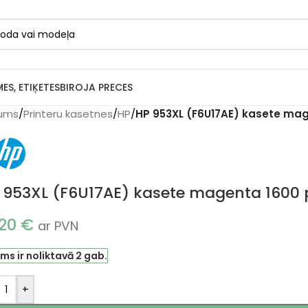
MES, ETIĶETES
BIROJA PRECES
ums
/
Printeru kasetnes
/
HP
/
HP 953XL (F6U17AE) kasete mag
 953XL (F6U17AE) kasete magenta 1600 p
.20
€
ar PVN
ms ir noliktavā 2 gab.
+