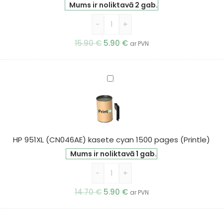
pages
Mums ir noliktavā 2 gab.
(Printle)
-
+
15.90
€
5.90
€
ar PVN
HP
951XL
(CN046AE)
kasete
cyan
1500
HP 951XL (CN046AE) kasete cyan 1500 pages (Printle)
pages
Mums ir noliktavā 1 gab.
(Printle)
-
+
14.70
€
5.90
€
ar PVN