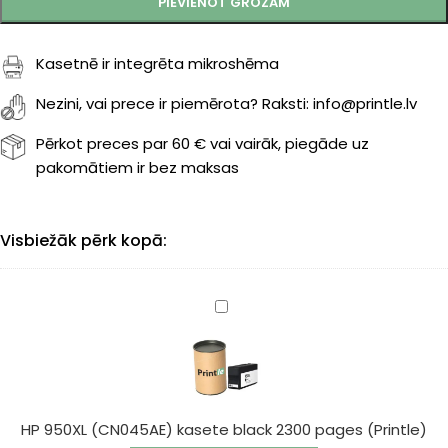
PIEVIENOT GROZAM
Kasetnē ir integrēta mikroshēma
Nezini, vai prece ir piemērota? Raksti: info@printle.lv
Pērkot preces par 60 € vai vairāk, piegāde uz
pakomātiem ir bez maksas
Visbiežāk pērk kopā:
HP
950XL
(CN045AE)
kasete
black
2300
HP 950XL (CN045AE) kasete black 2300 pages (Printle)