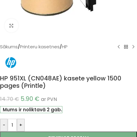
Klikšķiniet, lai palielinātu
Sākums
/
Printeru kasetnes
/
HP
HP 951XL (CN048AE) kasete yellow 1500
pages (Printle)
5.90
€
14.70
€
ar PVN
Mums ir noliktavā 2 gab.
-
+