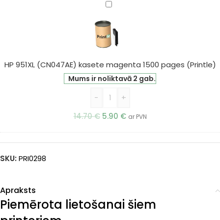
HP
951XL
(CN047AE)
kasete
magenta
1500
HP 951XL (CN047AE) kasete magenta 1500 pages (Printle)
pages
Mums ir noliktavā 2 gab.
(Printle)
-
+
14.70
€
5.90
€
ar PVN
SKU:
PRI0298
Apraksts
Piemērota lietošanai šiem