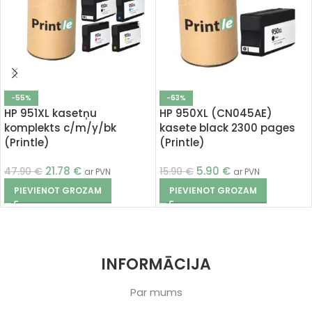
-55%
-63%
HP 951XL kasetņu
HP 950XL (CN045AE)
komplekts c/m/y/bk
kasete black 2300 pages
(Printle)
(Printle)
21.78
€
5.90
€
47.90
€
15.90
€
ar PVN
ar PVN
PIEVIENOT GROZAM
PIEVIENOT GROZAM
INFORMĀCIJA
Par mums