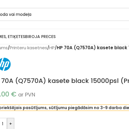
MES, ETIĶETES
BIROJA PRECES
ums
/
Printeru kasetnes
/
HP
/
HP 70A (Q7570A) kasete black 1
 70A (Q7570A) kasete black 15000psl (Pr
.00
€
ar PVN
priekšējais pasūtījums, sūtījumu piegādāsim no 3-9 darba di
+