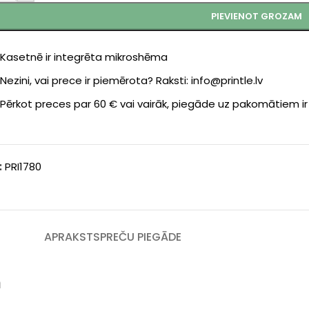
PIEVIENOT GROZAM
Kasetnē ir integrēta mikroshēma
Nezini, vai prece ir piemērota? Raksti: info@printle.lv
Pērkot preces par 60 € vai vairāk, piegāde uz pakomātiem i
:
PRI1780
APRAKSTS
PREČU PIEGĀDE
m