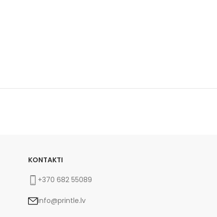
KONTAKTI
+370 682 55089
info@printle.lv