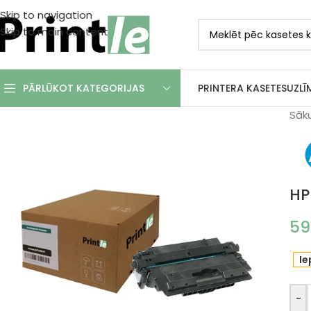
Skip to navigation
Skip to main content
PRINTERA KASETES
UZLĪ
PĀRLŪKOT KATEGORIJAS
Sāk
HP
59
Ie
-