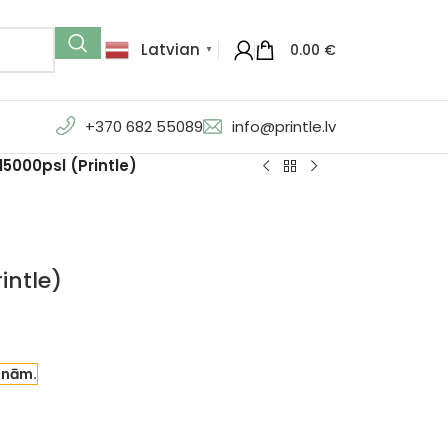
Latvian
0.00
€
▼
+370 682 55089
info@printle.lv
5000psl (Printle)
intle)
enām.