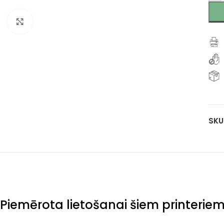
Klikšķiniet, lai palielinātu
SKU
Piemērota lietošanai šiem printerie