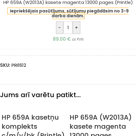
HP 659A (W2013A) kasete magenta 13000 pages (Printle)
Iepriekšējais pasūtījums, sūtījumu piegādāsim no 3-9
darba dienām.
-
+
89.00
€
ar PVN
SKU:
PRI1612
Jums arī varētu patikt…
HP 659A kasetņu
HP 659A (W2013A)
komplekts
kasete magenta
c/m/y/bk (Printle)
13000 pages