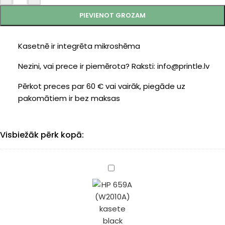
PIEVIENOT GROZAM
Kasetnē ir integrēta mikroshēma
Nezini, vai prece ir piemērota? Raksti: info@printle.lv
Pērkot preces par 60 € vai vairāk, piegāde uz
pakomātiem ir bez maksas
Visbiežāk pērk kopā:
HP
659A
(W2010A)
kasete
black