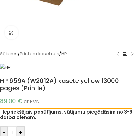
Klikšķiniet, lai palielinātu
Sākums
/
Printeru kasetnes
/
HP
HP 659A (W2012A) kasete yellow 13000
pages (Printle)
89.00
€
ar PVN
Iepriekšējais pasūtījums, sūtījumu piegādāsim no 3-9
darba dienām.
-
+