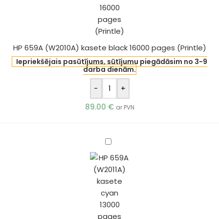
16000
pages
(Printle)
HP 659A (W2010A) kasete black 16000 pages (Printle)
Iepriekšējais pasūtījums, sūtījumu piegādāsim no 3-9
darba dienām.
-
+
89.00
€
ar PVN
HP
659A
(W2011A)
kasete
cyan
13000
pages