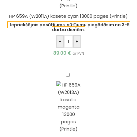
(Printle)
HP 659A (W2011A) kasete cyan 13000 pages (Printle)
Iepriekšējais pasūtījums, sūtījumu piegādāsim no 3-9
darba dienām.
-
+
89.00
€
ar PVN
HP
659A
(W2013A)
kasete
magenta
13000
pages
(Printle)