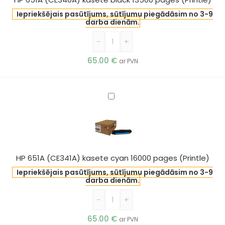
pages
Iepriekšējais pasūtījums, sūtījumu piegādāsim no 3-9
(Printle)
darba dienām.
-
+
65.00
€
ar PVN
HP
651A
(CE341A)
kasete
cyan
16000
HP 651A (CE341A) kasete cyan 16000 pages (Printle)
pages
Iepriekšējais pasūtījums, sūtījumu piegādāsim no 3-9
(Printle)
darba dienām.
-
+
65.00
€
ar PVN