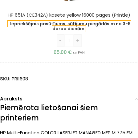
yellow
16000
HP 651A (CE342A) kasete yellow 16000 pages (Printle)
pages
Iepriekšējais pasūtījums, sūtījumu piegādāsim no 3-9
(Printle)
darba dienām.
-
+
65.00
€
ar PVN
SKU:
PRI1608
Apraksts
Piemērota lietošanai šiem
printeriem
HP Multi-Function COLOR LASERJET MANAGED MFP M 775 FM