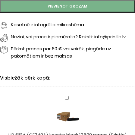
PIEVIENOT GROZAM
Kasetnē ir integrēta mikroshēma
Nezini, vai prece ir piemērota? Raksti: info@printle.lv
Pērkot preces par 60 € vai vairāk, piegāde uz
pakomātiem ir bez maksas
Visbiežāk pērk kopā:
HP
651A
(CE340A)
kasete
black
13500
HP 651A (CE340A) kasete black 13500 pages (Printle)