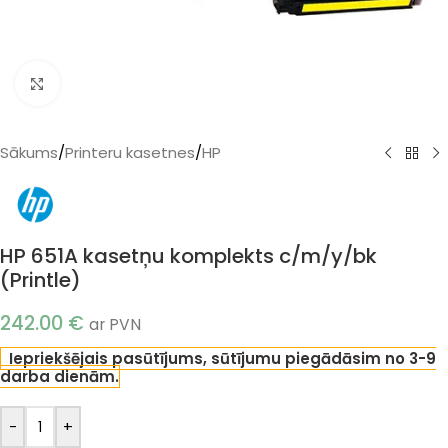
Klikšķiniet, lai palielinātu
Sākums
/
Printeru kasetnes
/
HP
HP 651A kasetņu komplekts c/m/y/bk
(Printle)
242.00
€
ar PVN
Iepriekšējais pasūtījums, sūtījumu piegādāsim no 3-9
darba dienām.
-
+