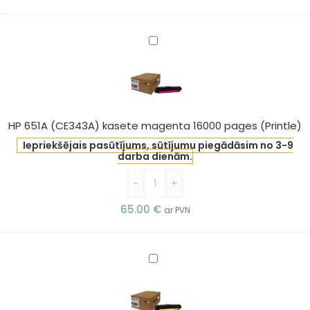
HP
651A
(CE343A)
kasete
magenta
16000
HP 651A (CE343A) kasete magenta 16000 pages (Printle)
pages
Iepriekšējais pasūtījums, sūtījumu piegādāsim no 3-9
(Printle)
darba dienām.
-
+
65.00
€
ar PVN
HP
651A
(CE342A)
kasete