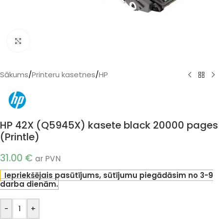
Klikšķiniet, lai palielinātu
Sākums
/
Printeru kasetnes
/
HP
HP 42X (Q5945X) kasete black 20000 pages
(Printle)
31.00
€
ar PVN
Iepriekšējais pasūtījums, sūtījumu piegādāsim no 3-9
darba dienām.
-
+