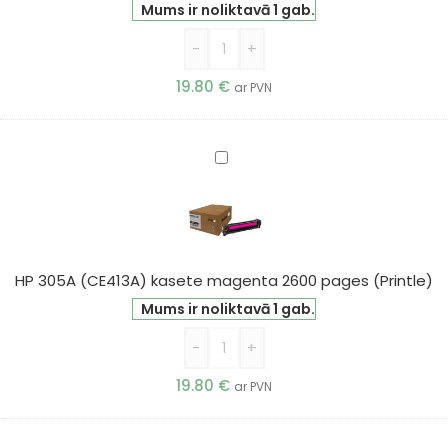
pages
Mums ir noliktavā 1 gab.
(Printle)
-
+
19.80
€
ar PVN
HP
305A
(CE413A)
kasete
magenta
2600
HP 305A (CE413A) kasete magenta 2600 pages (Printle)
pages
Mums ir noliktavā 1 gab.
(Printle)
-
+
19.80
€
ar PVN