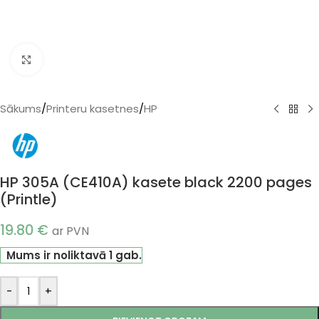
Klikšķiniet, lai palielinātu
Sākums
/
Printeru kasetnes
/
HP
HP 305A (CE410A) kasete black 2200 pages
(Printle)
19.80
€
ar PVN
Mums ir noliktavā 1 gab.
-
+