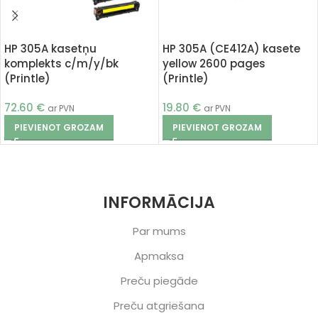
HP 305A kasetņu
HP 305A (CE412A) kasete
komplekts c/m/y/bk
yellow 2600 pages
(Printle)
(Printle)
72.60
€
19.80
€
ar PVN
ar PVN
PIEVIENOT GROZAM
PIEVIENOT GROZAM
INFORMĀCIJA
Par mums
Apmaksa
Preču piegāde
Preču atgriešana