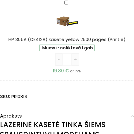
HP
305A
(CE412A)
kasete
yellow
2600
HP 305A (CE412A) kasete yellow 2600 pages (Printle)
pages
Mums ir noliktavā 1 gab.
(Printle)
-
+
19.80
€
ar PVN
SKU:
PRI0813
Apraksts
LAZERINĖ KASETĖ TINKA ŠIEMS