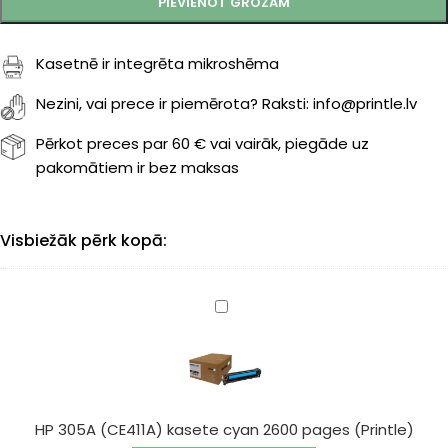
PIEVIENOT GROZAM
Kasetnē ir integrēta mikroshēma
Nezini, vai prece ir piemērota? Raksti: info@printle.lv
Pērkot preces par 60 € vai vairāk, piegāde uz
pakomātiem ir bez maksas
Visbiežāk pērk kopā:
HP
305A
(CE411A)
kasete
cyan
2600
HP 305A (CE411A) kasete cyan 2600 pages (Printle)