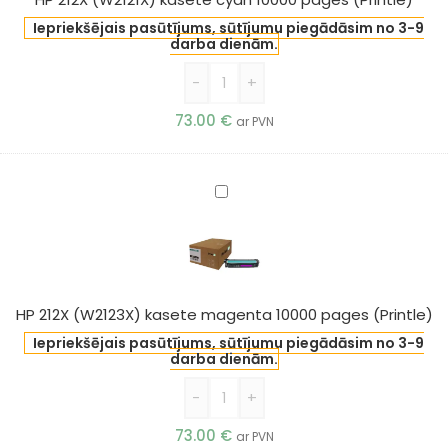
pages
Iepriekšējais pasūtījums, sūtījumu piegādāsim no 3-9
(Printle)
darba dienām.
-
+
73.00
€
ar PVN
HP
212X
(W2123X)
kasete
magenta
10000
HP 212X (W2123X) kasete magenta 10000 pages (Printle)
pages
Iepriekšējais pasūtījums, sūtījumu piegādāsim no 3-9
(Printle)
darba dienām.
-
+
73.00
€
ar PVN