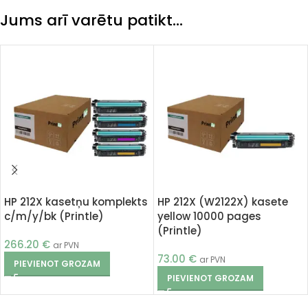
Jums arī varētu patikt…
HP 212X kasetņu komplekts
HP 212X (W2122X) kasete
c/m/y/bk (Printle)
yellow 10000 pages
(Printle)
266.20
€
ar PVN
73.00
€
ar PVN
PIEVIENOT GROZAM
PIEVIENOT GROZAM