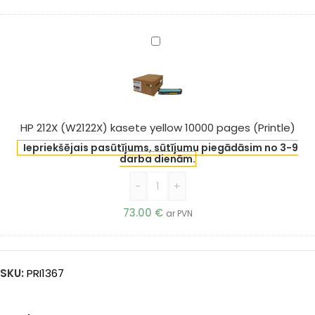
HP
212X
(W2122X)
kasete
yellow
10000
HP 212X (W2122X) kasete yellow 10000 pages (Printle)
pages
Iepriekšējais pasūtījums, sūtījumu piegādāsim no 3-9
(Printle)
darba dienām.
-
+
73.00
€
ar PVN
SKU:
PRI1367