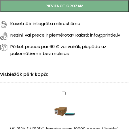
PIEVIENOT GROZAM
Kasetnē ir integrēta mikroshēma
Nezini, vai prece ir piemērota? Raksti: info@printle.lv
Pērkot preces par 60 € vai vairāk, piegāde uz
pakomātiem ir bez maksas
Visbiežāk pērk kopā:
HP
212X
(W2121X)
kasete
cyan
10000
HP 212X (W2121X) kasete cyan 10000 pages (Printle)