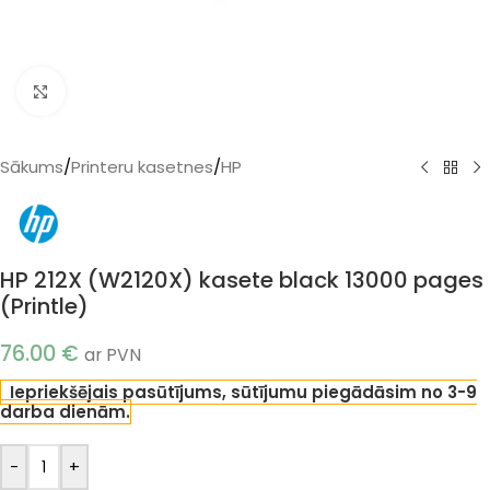
Klikšķiniet, lai palielinātu
Sākums
/
Printeru kasetnes
/
HP
HP 212X (W2120X) kasete black 13000 pages
(Printle)
76.00
€
ar PVN
Iepriekšējais pasūtījums, sūtījumu piegādāsim no 3-9
darba dienām.
-
+