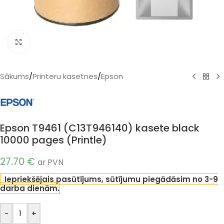
Klikšķiniet, lai palielinātu
Sākums
/
Printeru kasetnes
/
Epson
Epson T9461 (C13T946140) kasete black
10000 pages (Printle)
27.70
€
ar PVN
Iepriekšējais pasūtījums, sūtījumu piegādāsim no 3-9
darba dienām.
-
+