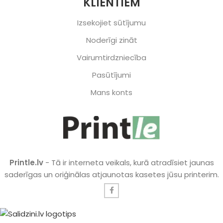
KLIENTIEM
Izsekojiet sūtījumu
Noderīgi zināt
Vairumtirdzniecība
Pasūtījumi
Mans konts
Printle.lv
- Tā ir interneta veikals, kurā atradīsiet jaunas
saderīgas un oriģinālas atjaunotas kasetes jūsu printerim.