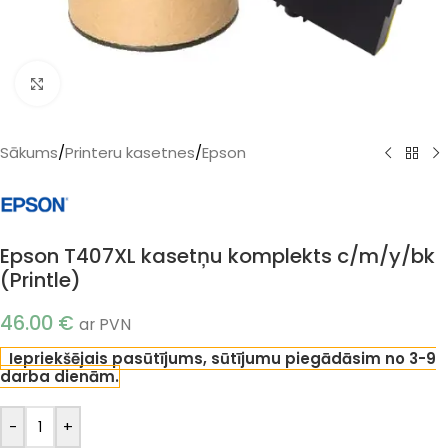
Klikšķiniet, lai palielinātu
Sākums
/
Printeru kasetnes
/
Epson
Epson T407XL kasetņu komplekts c/m/y/bk
(Printle)
46.00
€
ar PVN
Iepriekšējais pasūtījums, sūtījumu piegādāsim no 3-9
darba dienām.
-
+